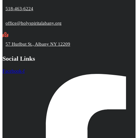
518-463-6224
office@holyspiritalabany.org
57 Hurlbut St., Albany NY 12209
Social Links
Facebook-f