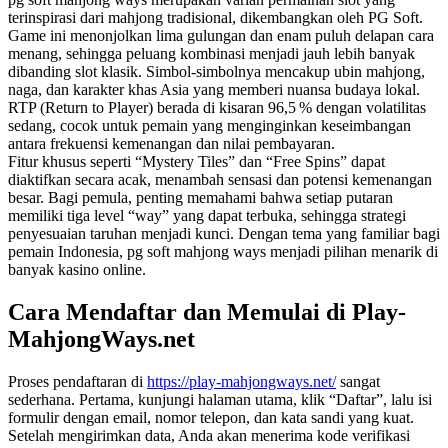
terinspirasi dari mahjong tradisional, dikembangkan oleh PG Soft.
Game ini menonjolkan lima gulungan dan enam puluh delapan cara
menang, sehingga peluang kombinasi menjadi jauh lebih banyak
dibanding slot klasik. Simbol‑simbolnya mencakup ubin mahjong,
naga, dan karakter khas Asia yang memberi nuansa budaya lokal.
RTP (Return to Player) berada di kisaran 96,5 % dengan volatilitas
sedang, cocok untuk pemain yang menginginkan keseimbangan
antara frekuensi kemenangan dan nilai pembayaran.
Fitur khusus seperti “Mystery Tiles” dan “Free Spins” dapat
diaktifkan secara acak, menambah sensasi dan potensi kemenangan
besar. Bagi pemula, penting memahami bahwa setiap putaran
memiliki tiga level “way” yang dapat terbuka, sehingga strategi
penyesuaian taruhan menjadi kunci. Dengan tema yang familiar bagi
pemain Indonesia, pg soft mahjong ways menjadi pilihan menarik di
banyak kasino online.
Cara Mendaftar dan Memulai di Play-
MahjongWays.net
Proses pendaftaran di
https://play-mahjongways.net/
sangat
sederhana. Pertama, kunjungi halaman utama, klik “Daftar”, lalu isi
formulir dengan email, nomor telepon, dan kata sandi yang kuat.
Setelah mengirimkan data, Anda akan menerima kode verifikasi