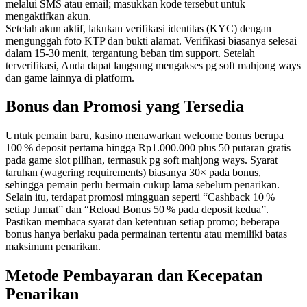
melalui SMS atau email; masukkan kode tersebut untuk
mengaktifkan akun.
Setelah akun aktif, lakukan verifikasi identitas (KYC) dengan
mengunggah foto KTP dan bukti alamat. Verifikasi biasanya selesai
dalam 15‑30 menit, tergantung beban tim support. Setelah
terverifikasi, Anda dapat langsung mengakses pg soft mahjong ways
dan game lainnya di platform.
Bonus dan Promosi yang Tersedia
Untuk pemain baru, kasino menawarkan welcome bonus berupa
100 % deposit pertama hingga Rp1.000.000 plus 50 putaran gratis
pada game slot pilihan, termasuk pg soft mahjong ways. Syarat
taruhan (wagering requirements) biasanya 30× pada bonus,
sehingga pemain perlu bermain cukup lama sebelum penarikan.
Selain itu, terdapat promosi mingguan seperti “Cashback 10 %
setiap Jumat” dan “Reload Bonus 50 % pada deposit kedua”.
Pastikan membaca syarat dan ketentuan setiap promo; beberapa
bonus hanya berlaku pada permainan tertentu atau memiliki batas
maksimum penarikan.
Metode Pembayaran dan Kecepatan
Penarikan