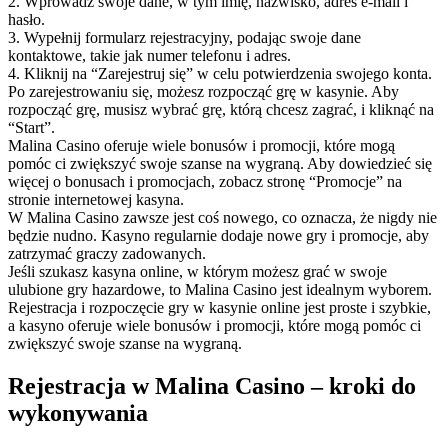
2. Wprowadź swoje dane, w tym imię, nazwisko, adres e-mail i
hasło.
3. Wypełnij formularz rejestracyjny, podając swoje dane
kontaktowe, takie jak numer telefonu i adres.
4. Kliknij na “Zarejestruj się” w celu potwierdzenia swojego konta.
Po zarejestrowaniu się, możesz rozpocząć grę w kasynie. Aby
rozpocząć grę, musisz wybrać grę, którą chcesz zagrać, i kliknąć na
“Start”.
Malina Casino oferuje wiele bonusów i promocji, które mogą
pomóc ci zwiększyć swoje szanse na wygraną. Aby dowiedzieć się
więcej o bonusach i promocjach, zobacz stronę “Promocje” na
stronie internetowej kasyna.
W Malina Casino zawsze jest coś nowego, co oznacza, że nigdy nie
będzie nudno. Kasyno regularnie dodaje nowe gry i promocje, aby
zatrzymać graczy zadowanych.
Jeśli szukasz kasyna online, w którym możesz grać w swoje
ulubione gry hazardowe, to Malina Casino jest idealnym wyborem.
Rejestracja i rozpoczęcie gry w kasynie online jest proste i szybkie,
a kasyno oferuje wiele bonusów i promocji, które mogą pomóc ci
zwiększyć swoje szanse na wygraną.
Rejestracja w Malina Casino – kroki do
wykonywania