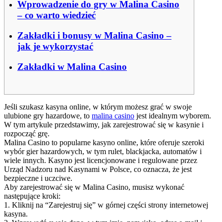
Wprowadzenie do gry w Malina Casino
– co warto wiedzieć
Zakładki i bonusy w Malina Casino –
jak je wykorzystać
Zakładki w Malina Casino
Jeśli szukasz kasyna online, w którym możesz grać w swoje
ulubione gry hazardowe, to
malina casino
jest idealnym wyborem.
W tym artykule przedstawimy, jak zarejestrować się w kasynie i
rozpocząć grę.
Malina Casino to popularne kasyno online, które oferuje szeroki
wybór gier hazardowych, w tym rulet, blackjacka, automatów i
wiele innych. Kasyno jest licencjonowane i regulowane przez
Urząd Nadzoru nad Kasynami w Polsce, co oznacza, że jest
bezpieczne i uczciwe.
Aby zarejestrować się w Malina Casino, musisz wykonać
następujące kroki:
1. Kliknij na “Zarejestruj się” w górnej części strony internetowej
kasyna.