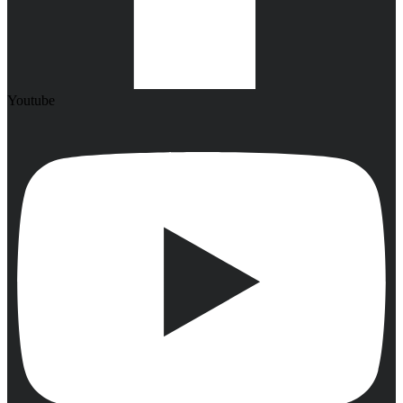
Youtube