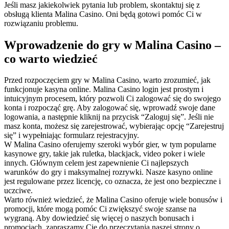
Jeśli masz jakiekolwiek pytania lub problem, skontaktuj się z
obsługą klienta Malina Casino. Oni będą gotowi pomóc Ci w
rozwiązaniu problemu.
Wprowadzenie do gry w Malina Casino –
co warto wiedzieć
Przed rozpoczęciem gry w Malina Casino, warto zrozumieć, jak
funkcjonuje kasyna online. Malina Casino login jest prostym i
intuicyjnym procesem, który pozwoli Ci zalogować się do swojego
konta i rozpocząć grę. Aby zalogować się, wprowadź swoje dane
logowania, a następnie kliknij na przycisk “Zaloguj się”. Jeśli nie
masz konta, możesz się zarejestrować, wybierając opcję “Zarejestruj
się” i wypełniając formularz rejestracyjny.
W Malina Casino oferujemy szeroki wybór gier, w tym popularne
kasynowe gry, takie jak ruletka, blackjack, video poker i wiele
innych. Głównym celem jest zapewnienie Ci najlepszych
warunków do gry i maksymalnej rozrywki. Nasze kasyno online
jest regulowane przez licencję, co oznacza, że jest ono bezpieczne i
uczciwe.
Warto również wiedzieć, że Malina Casino oferuje wiele bonusów i
promocji, które mogą pomóc Ci zwiększyć swoje szanse na
wygraną. Aby dowiedzieć się więcej o naszych bonusach i
promocjach, zapraszamy Cię do przeczytania naszej strony o