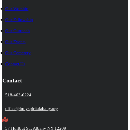
Our Worship
Our Fellowship
Our Outreach
Our Events
Our Cemetery
Contact Us
Contact
518-463-6224
office@holyspiritalabany.org
57 Hurlbut St., Albany NY 12209