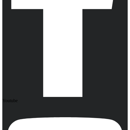
Youtube