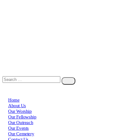
Home
About Us
Our Worship
Our Fellowship
Our Outreach
Our Events
Our Cemetery
Contact Us