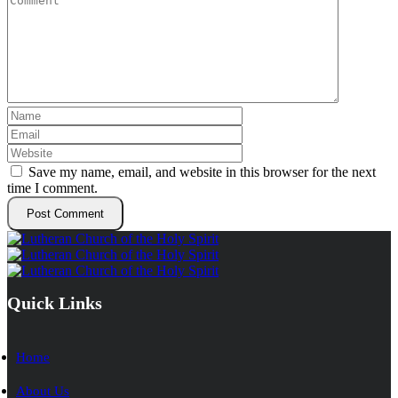
Save my name, email, and website in this browser for the next
time I comment.
Quick Links
Home
About Us