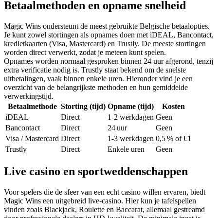
Betaalmethoden en opname snelheid
Magic Wins ondersteunt de meest gebruikte Belgische betaalopties.
Je kunt zowel stortingen als opnames doen met iDEAL, Bancontact,
kredietkaarten (Visa, Mastercard) en Trustly. De meeste stortingen
worden direct verwerkt, zodat je meteen kunt spelen.
Opnames worden normaal gesproken binnen 24 uur afgerond, tenzij
extra verificatie nodig is. Trustly staat bekend om de snelste
uitbetalingen, vaak binnen enkele uren. Hieronder vind je een
overzicht van de belangrijkste methoden en hun gemiddelde
verwerkingstijd.
Betaalmethode
Storting (tijd)
Opname (tijd)
Kosten
iDEAL
Direct
1‑2 werkdagen
Geen
Bancontact
Direct
24 uur
Geen
Visa / Mastercard
Direct
1‑3 werkdagen
0,5 % of €1
Trustly
Direct
Enkele uren
Geen
Live casino en sportweddenschappen
Voor spelers die de sfeer van een echt casino willen ervaren, biedt
Magic Wins een uitgebreid live‑casino. Hier kun je tafelspellen
vinden zoals Blackjack, Roulette en Baccarat, allemaal gestreamd