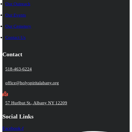
Our Outreach
Our Events
Our Cemetery
Contact Us
Contact
518-463-6224
office@holyspiritalabany.org
57 Hurlbut St., Albany NY 12209
Social Links
Facebook-f