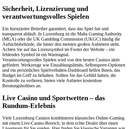
Sicherheit, Lizenzierung und
verantwortungsvolles Spielen
Ein lizenzierter Betreiber garantiert, dass das Spiel fair und
transparent abläuft. In Luxemburg ist die Malta Gaming Authority
(MGA) oder die UK Gambling Commission (UKGC) häufig die
Aufsichtsbehörde, die hinter den meisten großen Anbietern steht.
Achten Sie auf das Lizenzsymbol im Footer der Website – ein
fehlendes Symbol ist ein Warnsignal.
Verantwortungsvolles Spielen wird von den besten Casinos aktiv
gefördert. Werkzeuge wie Einzahlungslimits, Selbstsperre‑Optionen
und ein persönliches Spielverhalten‑Dashboard helfen Ihnen, das
Budget im Griff zu behalten. Sollten Sie das Gefühl haben, die
Kontrolle zu verlieren, bieten viele Anbieter kostenlose
Beratungshotlines an.
Live Casino und Sportwetten – das
Rundum‑Erlebnis
Viele Luxemburg Casinos kombinieren klassisches Online‑Gaming
mit einem Live‑Casino‑Bereich, in dem echte Dealer über einen
Livestream für Sie spielen. Hier finden Sie klassische Varianten wie