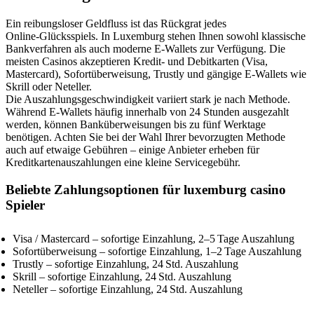
Ein reibungsloser Geldfluss ist das Rückgrat jedes
Online‑Glücksspiels. In Luxemburg stehen Ihnen sowohl klassische
Bankverfahren als auch moderne E‑Wallets zur Verfügung. Die
meisten Casinos akzeptieren Kredit‑ und Debitkarten (Visa,
Mastercard), Sofortüberweisung, Trustly und gängige E‑Wallets wie
Skrill oder Neteller.
Die Auszahlungsgeschwindigkeit variiert stark je nach Methode.
Während E‑Wallets häufig innerhalb von 24 Stunden ausgezahlt
werden, können Banküberweisungen bis zu fünf Werktage
benötigen. Achten Sie bei der Wahl Ihrer bevorzugten Methode
auch auf etwaige Gebühren – einige Anbieter erheben für
Kreditkartenauszahlungen eine kleine Servicegebühr.
Beliebte Zahlungsoptionen für luxemburg casino
Spieler
Visa / Mastercard – sofortige Einzahlung, 2–5 Tage Auszahlung
Sofortüberweisung – sofortige Einzahlung, 1–2 Tage Auszahlung
Trustly – sofortige Einzahlung, 24 Std. Auszahlung
Skrill – sofortige Einzahlung, 24 Std. Auszahlung
Neteller – sofortige Einzahlung, 24 Std. Auszahlung