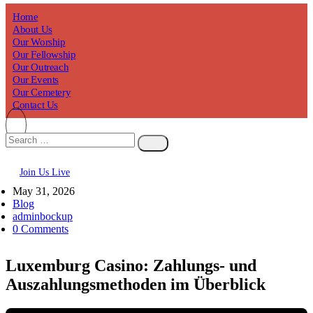
Home
About Us
Our Worship
Our Fellowship
Our Outreach
Our Events
Our Cemetery
Contact Us
Join Us Live
May 31, 2026
Blog
adminbockup
0 Comments
Luxemburg Casino: Zahlungs‑ und
Auszahlungsmethoden im Überblick