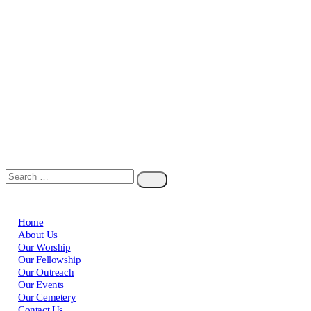
Home
About Us
Our Worship
Our Fellowship
Our Outreach
Our Events
Our Cemetery
Contact Us