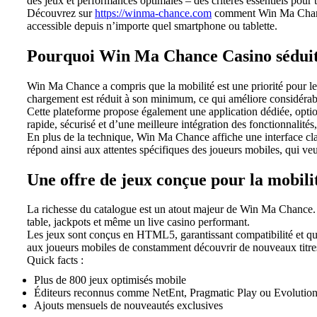
des jeux et performances optimales – des critères essentiels pour 
Découvrez sur
https://winma-chance.com
comment Win Ma Chance 
accessible depuis n’importe quel smartphone ou tablette.
Pourquoi Win Ma Chance Casino séduit-i
Win Ma Chance a compris que la mobilité est une priorité pour les 
chargement est réduit à son minimum, ce qui améliore considérabl
Cette plateforme propose également une application dédiée, optio
rapide, sécurisé et d’une meilleure intégration des fonctionnalit
En plus de la technique, Win Ma Chance affiche une interface clair
répond ainsi aux attentes spécifiques des joueurs mobiles, qui veu
Une offre de jeux conçue pour la mobili
La richesse du catalogue est un atout majeur de Win Ma Chance. 
table, jackpots et même un live casino performant.
Les jeux sont conçus en HTML5, garantissant compatibilité et qual
aux joueurs mobiles de constamment découvrir de nouveaux titre
Quick facts :
Plus de 800 jeux optimisés mobile
Éditeurs reconnus comme NetEnt, Pragmatic Play ou Evoluti
Ajouts mensuels de nouveautés exclusives