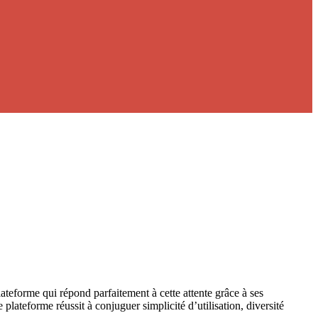
eforme qui répond parfaitement à cette attente grâce à ses
plateforme réussit à conjuguer simplicité d’utilisation, diversité