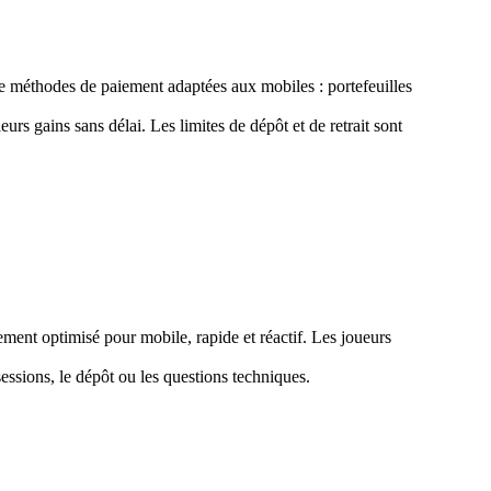
e de méthodes de paiement adaptées aux mobiles : portefeuilles
urs gains sans délai. Les limites de dépôt et de retrait sont
ement optimisé pour mobile, rapide et réactif. Les joueurs
essions, le dépôt ou les questions techniques.