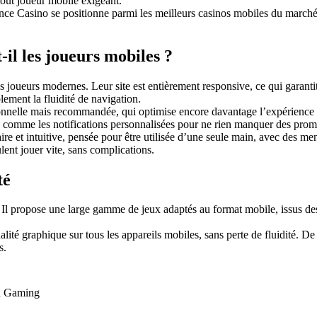
tout joueur mobile exigeant.
Casino se positionne parmi les meilleurs casinos mobiles du marché, en
l les joueurs mobiles ?
joueurs modernes. Leur site est entièrement responsive, ce qui garantit 
ement la fluidité de navigation.
nnelle mais recommandée, qui optimise encore davantage l’expérience su
és, comme les notifications personnalisées pour ne rien manquer des prom
e et intuitive, pensée pour être utilisée d’une seule main, avec des men
lent jouer vite, sans complications.
té
Il propose une large gamme de jeux adaptés au format mobile, issus des
ité graphique sur tous les appareils mobiles, sans perte de fluidité. De
s.
on Gaming