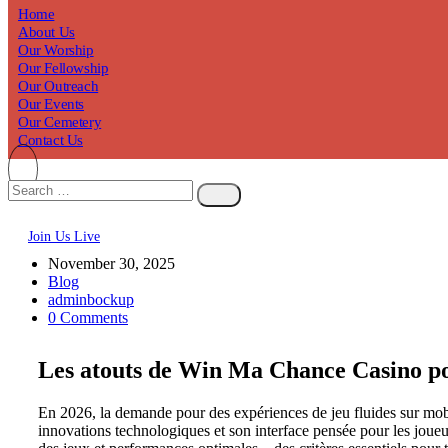
Home
About Us
Our Worship
Our Fellowship
Our Outreach
Our Events
Our Cemetery
Contact Us
Join Us Live
November 30, 2025
Blog
adminbockup
0 Comments
Les atouts de Win Ma Chance Casino po
En 2026, la demande pour des expériences de jeu fluides sur mob
innovations technologiques et son interface pensée pour les joueurs