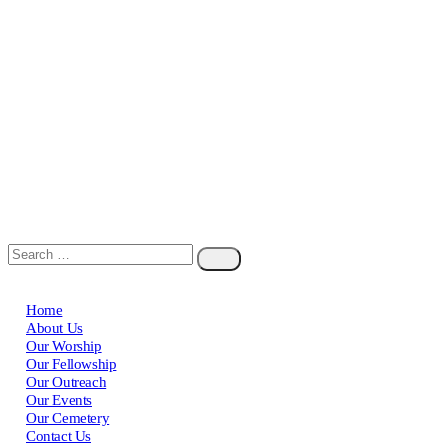
Home
About Us
Our Worship
Our Fellowship
Our Outreach
Our Events
Our Cemetery
Contact Us