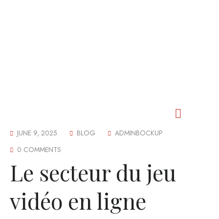
JUNE 9, 2025
BLOG
ADMINBOCKUP
Our Worship
Our Fellowship
Our Outreach
Our Events
Our Cemetery
Contact Us
0 COMMENTS
Le secteur du jeu
vidéo en ligne