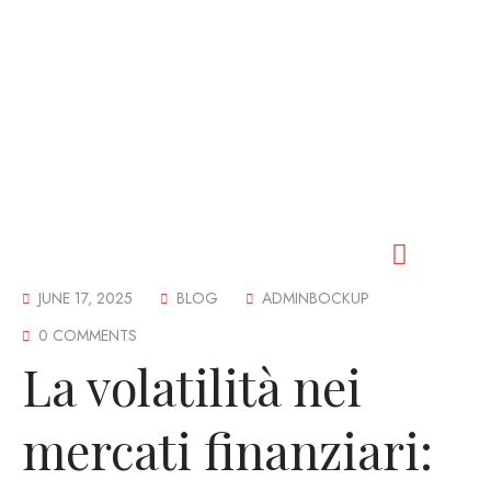
JUNE 17, 2025
BLOG
ADMINBOCKUP
Our Worship
Our Fellowship
Our Outreach
Our Events
Our Cemetery
Contact Us
0 COMMENTS
La volatilità nei
mercati finanziari: