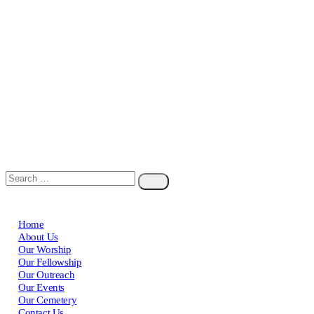
Home
About Us
Our Worship
Our Fellowship
Our Outreach
Our Events
Our Cemetery
Contact Us