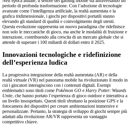
Nell’epoca attuale, il settore del gaming mobile sta attraversando un
periodo di profonda trasformazione. Con l’adozione di tecnologie
avanzate come l’intelligenza artificiale, la realtà aumentata e la
grafica tridimensionale, i giochi per dispositivi portatili stanno
elevando gli standard di qualità e coinvolgimento degli utenti.
Questa evoluzione rappresenta un nuovo paradigma che ridefinisce
non solo le meccaniche di gioco, ma anche le modalità di fruizione e
interazione, contribuendo alla crescita di un mercato globale che si
attende di superare i
100 miliardi di dollari entro il 2025
.
Innovazioni tecnologiche e ridefinizione
dell’esperienza ludica
La progressiva integrazione della realtà aumentata (AR) e della
realtà virtuale (VR) nel panorama mobile ha rivoluzionato il modo in
cui i giocatori interagiscono con i contenuti digitali. Esempi
emblematici sono titoli come
Pokémon GO
e
Harry Potter: Wizards
Unite
, che hanno portato l’esperienza di gioco outdoor e interattiva a
un livello insospettato. Questi titoli sfruttano la posizione GPS e la
fotocamera dei dispositivi per creare ambientazioni immersive e
personalizzate. Pertanto, la strategia di sviluppo di giochi sempre più
adattati alla rivoluzione AR/VR rappresenta un vantaggio
competitivo chiave.