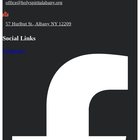
office@holyspiritalabany.org
57 Hurlbut St., Albany NY 12209
Social Links
Facebook-f