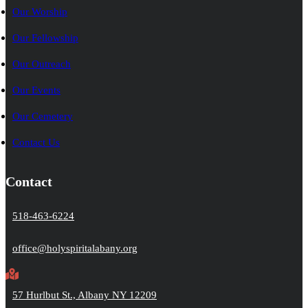
Our Worship
Our Fellowship
Our Outreach
Our Events
Our Cemetery
Contact Us
Contact
518-463-6224
office@holyspiritalabany.org
57 Hurlbut St., Albany NY 12209