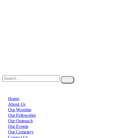
Home
About Us
Our Worship
Our Fellowship
Our Outreach
Our Events
Our Cemetery
Contact Us