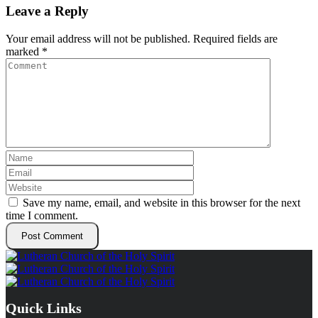
Leave a Reply
Your email address will not be published.
Required fields are
marked
*
Save my name, email, and website in this browser for the next
time I comment.
Quick Links