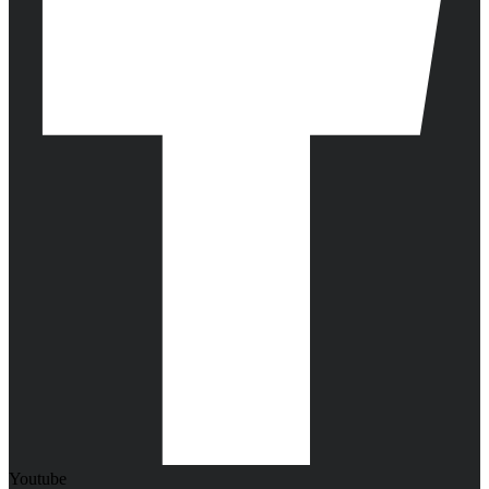
Youtube