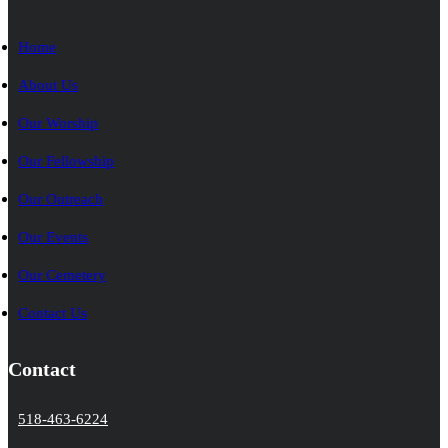
Home
About Us
Our Worship
Our Fellowship
Our Outreach
Our Events
Our Cemetery
Contact Us
Contact
518-463-6224