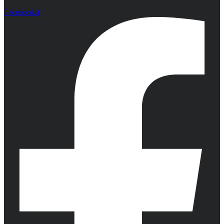
Facebook-f