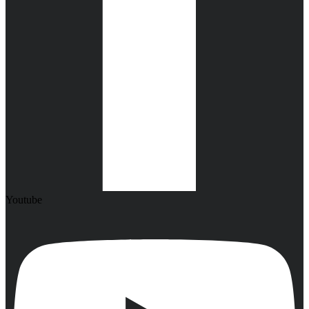
Youtube