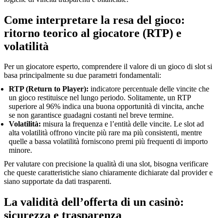
Come interpretare la resa del gioco:
ritorno teorico al giocatore (RTP) e
volatilità
Per un giocatore esperto, comprendere il valore di un gioco di slot si
basa principalmente su due parametri fondamentali:
RTP (Return to Player):
indicatore percentuale delle vincite che
un gioco restituisce nel lungo periodo. Solitamente, un RTP
superiore al 96% indica una buona opportunità di vincita, anche
se non garantisce guadagni costanti nel breve termine.
Volatilità:
misura la frequenza e l’entità delle vincite. Le slot ad
alta volatilità offrono vincite più rare ma più consistenti, mentre
quelle a bassa volatilità forniscono premi più frequenti di importo
minore.
Per valutare con precisione la qualità di una slot, bisogna verificare
che queste caratteristiche siano chiaramente dichiarate dal provider e
siano supportate da dati trasparenti.
La validità dell’offerta di un casinò:
sicurezza e trasparenza