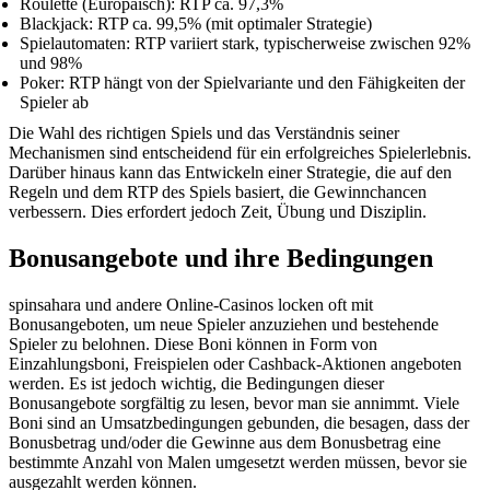
Roulette (Europäisch): RTP ca. 97,3%
Blackjack: RTP ca. 99,5% (mit optimaler Strategie)
Spielautomaten: RTP variiert stark, typischerweise zwischen 92%
und 98%
Poker: RTP hängt von der Spielvariante und den Fähigkeiten der
Spieler ab
Die Wahl des richtigen Spiels und das Verständnis seiner
Mechanismen sind entscheidend für ein erfolgreiches Spielerlebnis.
Darüber hinaus kann das Entwickeln einer Strategie, die auf den
Regeln und dem RTP des Spiels basiert, die Gewinnchancen
verbessern. Dies erfordert jedoch Zeit, Übung und Disziplin.
Bonusangebote und ihre Bedingungen
spinsahara und andere Online-Casinos locken oft mit
Bonusangeboten, um neue Spieler anzuziehen und bestehende
Spieler zu belohnen. Diese Boni können in Form von
Einzahlungsboni, Freispielen oder Cashback-Aktionen angeboten
werden. Es ist jedoch wichtig, die Bedingungen dieser
Bonusangebote sorgfältig zu lesen, bevor man sie annimmt. Viele
Boni sind an Umsatzbedingungen gebunden, die besagen, dass der
Bonusbetrag und/oder die Gewinne aus dem Bonusbetrag eine
bestimmte Anzahl von Malen umgesetzt werden müssen, bevor sie
ausgezahlt werden können.