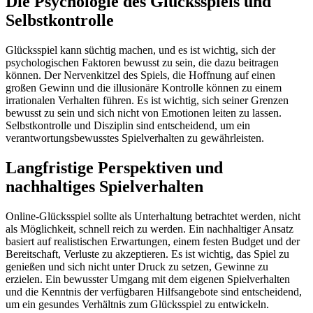
Die Psychologie des Glücksspiels und
Selbstkontrolle
Glücksspiel kann süchtig machen, und es ist wichtig, sich der
psychologischen Faktoren bewusst zu sein, die dazu beitragen
können. Der Nervenkitzel des Spiels, die Hoffnung auf einen
großen Gewinn und die illusionäre Kontrolle können zu einem
irrationalen Verhalten führen. Es ist wichtig, sich seiner Grenzen
bewusst zu sein und sich nicht von Emotionen leiten zu lassen.
Selbstkontrolle und Disziplin sind entscheidend, um ein
verantwortungsbewusstes Spielverhalten zu gewährleisten.
Langfristige Perspektiven und
nachhaltiges Spielverhalten
Online-Glücksspiel sollte als Unterhaltung betrachtet werden, nicht
als Möglichkeit, schnell reich zu werden. Ein nachhaltiger Ansatz
basiert auf realistischen Erwartungen, einem festen Budget und der
Bereitschaft, Verluste zu akzeptieren. Es ist wichtig, das Spiel zu
genießen und sich nicht unter Druck zu setzen, Gewinne zu
erzielen. Ein bewusster Umgang mit dem eigenen Spielverhalten
und die Kenntnis der verfügbaren Hilfsangebote sind entscheidend,
um ein gesundes Verhältnis zum Glücksspiel zu entwickeln.