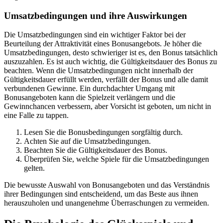
Umsatzbedingungen und ihre Auswirkungen
Die Umsatzbedingungen sind ein wichtiger Faktor bei der
Beurteilung der Attraktivität eines Bonusangebots. Je höher die
Umsatzbedingungen, desto schwieriger ist es, den Bonus tatsächlich
auszuzahlen. Es ist auch wichtig, die Gültigkeitsdauer des Bonus zu
beachten. Wenn die Umsatzbedingungen nicht innerhalb der
Gültigkeitsdauer erfüllt werden, verfällt der Bonus und alle damit
verbundenen Gewinne. Ein durchdachter Umgang mit
Bonusangeboten kann die Spielzeit verlängern und die
Gewinnchancen verbessern, aber Vorsicht ist geboten, um nicht in
eine Falle zu tappen.
Lesen Sie die Bonusbedingungen sorgfältig durch.
Achten Sie auf die Umsatzbedingungen.
Beachten Sie die Gültigkeitsdauer des Bonus.
Überprüfen Sie, welche Spiele für die Umsatzbedingungen
gelten.
Die bewusste Auswahl von Bonusangeboten und das Verständnis
ihrer Bedingungen sind entscheidend, um das Beste aus ihnen
herauszuholen und unangenehme Überraschungen zu vermeiden.