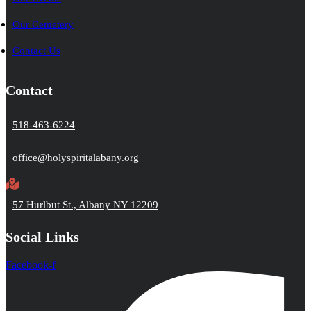
Our Cemetery
Contact Us
Contact
518-463-6224
office@holyspiritalabany.org
57 Hurlbut St., Albany NY 12209
Social Links
Facebook-f