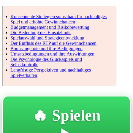
Konsequente Strategien spinsahara für nachhaltiges
Spiel und erhöhte Gewinnchancen
Budgetmanagement und Risikobewertung
Die Bedeutung des Einsatzlimits
Spielauswahl und Strategieentwicklung
Der Einfluss des RTP auf die Gewinnchancen
Bonusangebote und ihre Bedingungen
Umsatzbedingungen und ihre Auswirkungen
Die Psychologie des Glücksspiels und
Selbstkontrolle
Langfristige Perspektiven und nachhaltiges
Spielverhalten
🔥 Spielen