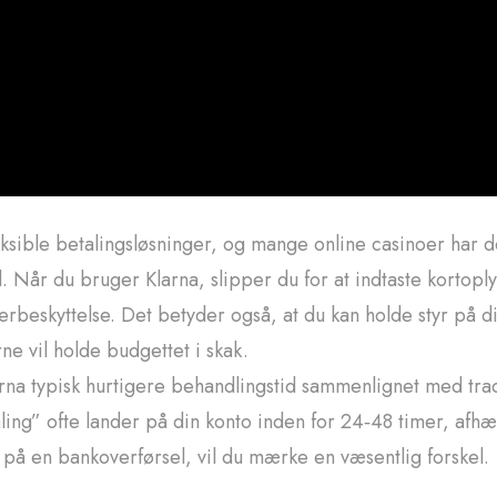
eksible betalingsløsninger, og mange online casinoer har d
 Når du bruger Klarna, slipper du for at indtaste kortopl
beskyttelse. Det betyder også, at du kan holde styr på din
rne vil holde budgettet i skak.
a typisk hurtigere behandlingstid sammenlignet med tradi
ling” ofte lander på din konto inden for 24‑48 timer, afhæ
ge på en bankoverførsel, vil du mærke en væsentlig forskel.