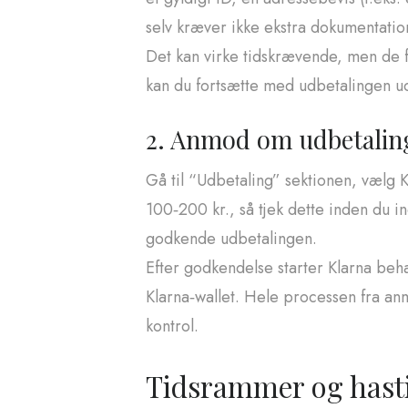
selv kræver ikke ekstra dokumentatio
Det kan virke tidskrævende, men de f
kan du fortsætte med udbetalingen ud
2. Anmod om udbetalin
Gå til “Udbetaling” sektionen, vælg
100‑200 kr., så tjek dette inden du i
godkende udbetalingen.
Efter godkendelse starter Klarna beha
Klarna‑wallet. Hele processen fra anm
kontrol.
Tidsrammer og hasti