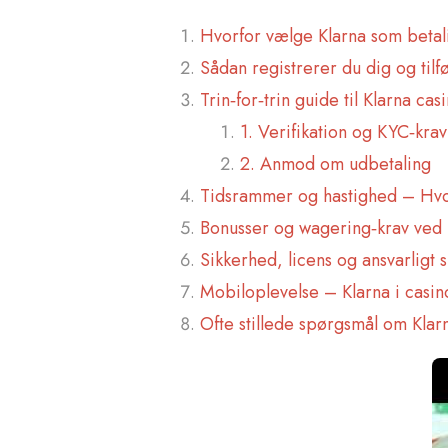
Hvorfor vælge Klarna som betal
Sådan registrerer du dig og tilfø
Trin‑for‑trin guide til Klarna ca
1. Verifikation og KYC‑krav
2. Anmod om udbetaling
Tidsrammer og hastighed – Hvor
Bonusser og wagering‑krav ved 
Sikkerhed, licens og ansvarligt 
Mobiloplevelse – Klarna i casi
Ofte stillede spørgsmål om Klar