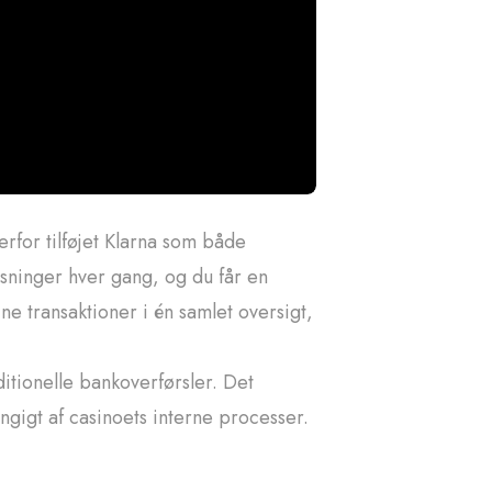
erfor tilføjet Klarna som både
ysninger hver gang, og du får en
e transaktioner i én samlet oversigt,
tionelle bankoverførsler. Det
ngigt af casinoets interne processer.