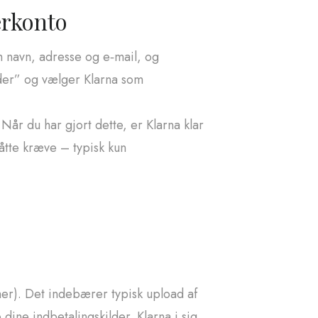
lerkonto
om navn, adresse og e‑mail, og
oder” og vælger Klarna som
 Når du har gjort dette, er Klarna klar
måtte kræve – typisk kun
r). Det indebærer typisk upload af
 dine indbetalingskilder. Klarna i sig