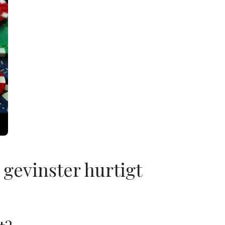
 gevinster hurtigt