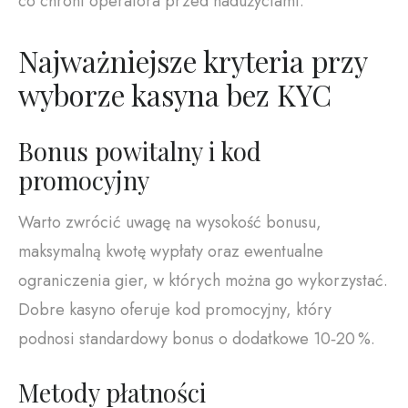
co chroni operatora przed nadużyciami.
Najważniejsze kryteria przy
wyborze kasyna bez KYC
Bonus powitalny i kod
promocyjny
Warto zwrócić uwagę na wysokość bonusu,
maksymalną kwotę wypłaty oraz ewentualne
ograniczenia gier, w których można go wykorzystać.
Dobre kasyno oferuje kod promocyjny, który
podnosi standardowy bonus o dodatkowe 10‑20 %.
Metody płatności