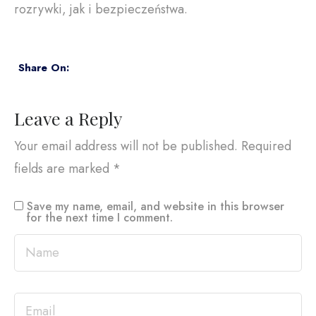
rozrywki, jak i bezpieczeństwa.
Share On:
Leave a Reply
Your email address will not be published.
Required
fields are marked
*
Save my name, email, and website in this browser
for the next time I comment.