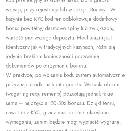
Kod promocyjny to krótkie hasło, które gracze
wpisują przy rejestracji lub w sekcji „Bonusy”. W
kasynie bez KYC kod ten odblokowuje dodatkowy
bonus powitalny, darmowe spiny lub zwiększoną
wartość pierwszego depozytu. Mechanizm jest
identyczny jak w tradycyjnych kasynach, różni się
jedynie brakiem konieczności podawania
dokumentów po otrzymaniu bonusu.
W praktyce, po wpisaniu kodu system automatycznie
przyznaje środki na konto gracza. Warunki obrotu
(wagering requirements) pozostają jednak takie
same – najczęściej 20‑30x bonusu. Dzięki temu,
nawet bez KYC, gracz musi spełnić określone
wymagania, zanim będzie mógł wypłacić wygrane,