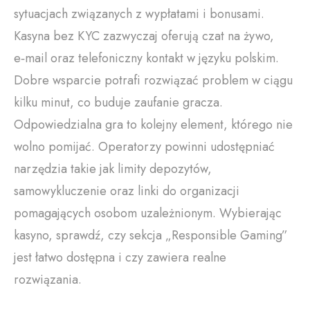
sytuacjach związanych z wypłatami i bonusami.
Kasyna bez KYC zazwyczaj oferują czat na żywo,
e‑mail oraz telefoniczny kontakt w języku polskim.
Dobre wsparcie potrafi rozwiązać problem w ciągu
kilku minut, co buduje zaufanie gracza.
Odpowiedzialna gra to kolejny element, którego nie
wolno pomijać. Operatorzy powinni udostępniać
narzędzia takie jak limity depozytów,
samowykluczenie oraz linki do organizacji
pomagających osobom uzależnionym. Wybierając
kasyno, sprawdź, czy sekcja „Responsible Gaming”
jest łatwo dostępna i czy zawiera realne
rozwiązania.