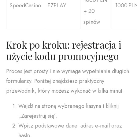
1000 PLN
SpeedCasino
EZPLAY
1000 PL
+ 20
spinów
Krok po kroku: rejestracja i
użycie kodu promocyjnego
Proces jest prosty i nie wymaga wypełniania długich
formularzy. Poniżej znajdziesz praktyczny
przewodnik, który możesz wykonać w kilka minut.
Wejdź na stronę wybranego kasyna i kliknij
„Zarejestruj się”.
Wpisz podstawowe dane: adres e‑mail oraz
hasło.