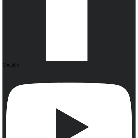
Youtube