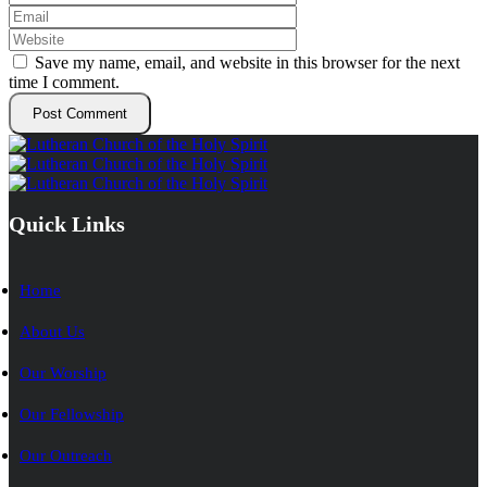
Save my name, email, and website in this browser for the next
time I comment.
Quick Links
Home
About Us
Our Worship
Our Fellowship
Our Outreach