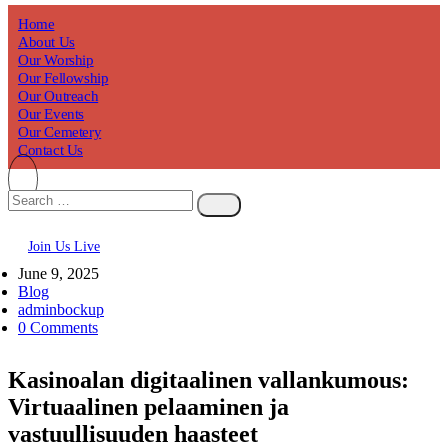
Home
About Us
Our Worship
Our Fellowship
Our Outreach
Our Events
Our Cemetery
Contact Us
Join Us Live
June 9, 2025
Blog
adminbockup
0 Comments
Kasinoalan digitaalinen vallankumous:
Virtuaalinen pelaaminen ja
vastuullisuuden haasteet