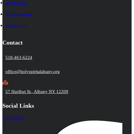
Our Events
Our Cemetery
Contact Us
Contact
518-463-6224
office@holyspiritalabany.org
57 Hurlbut St., Albany NY 12209
Social Links
Facebook-f