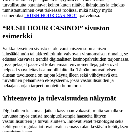
turvallisuutta parantavat keinot kuten riittävä ikärajoitus ja tehokas
tunnistautuminen ovat tärkeässä roolissa, mikä näkyy myös
esimerkiksi
“RUSH HOUR CASINO!”
-palvelussa.
“RUSH HOUR CASINO!” sivuston
esimerkki
Vaikka kyseinen sivusto ei ole varsinaiseen suomalaisen
lainsäädännön tai akkreditoinnin valvovan viranomaisen rinnalla, se
edustaa kasvavaa trendiä digitaalisten kasinopalveluiden tarjonnassa,
jossa pelaajat pääsevät kokeilemaan enviromenttejä, jotka ovat
helposti saavutettavissa mobiililaitteilla. Tämän innovatiivisen
alustan tavoitteena on tarjota käyttäjilleen sekä viihdyttävä että
turvallinen pelaamisen ekosysteemi, jossa vastuullisuuden ja
pelaajansuojan tarpeet on otettu huomioon.
Yhteenveto ja tulevaisuuden näkymät
Digitaalinen kasinoala jatkaa kasvuaan vakaasti, mutta samalla se
uuvuttaa myös entistä monipuolisempia haasteita liittyen
vastuullisuuteen ja turvallisuuteen. Innovatiiviset teknologiat sekä
kehittyneet regulaatiot ovat avainasemassa alan kestävän kehityksen
varmistamisessa.