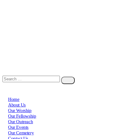
Home
About Us
Our Worship
Our Fellowship
Our Outreach
Our Events
Our Cemetery
Contact Us