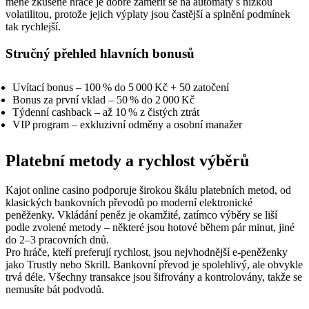
méně zkušené hráče je dobré zaměřit se na automaty s nízkou
volatilitou, protože jejich výplaty jsou častější a splnění podmínek
tak rychlejší.
Stručný přehled hlavních bonusů
Uvítací bonus – 100 % do 5 000 Kč + 50 zatočení
Bonus za první vklad – 50 % do 2 000 Kč
Týdenní cashback – až 10 % z čistých ztrát
VIP program – exkluzivní odměny a osobní manažer
Platební metody a rychlost výběrů
Kajot online casino podporuje širokou škálu platebních metod, od
klasických bankovních převodů po moderní elektronické
peněženky. Vkládání peněz je okamžité, zatímco výběry se liší
podle zvolené metody – některé jsou hotové během pár minut, jiné
do 2–3 pracovních dnů.
Pro hráče, kteří preferují rychlost, jsou nejvhodnější e‑peněženky
jako Trustly nebo Skrill. Bankovní převod je spolehlivý, ale obvykle
trvá déle. Všechny transakce jsou šifrovány a kontrolovány, takže se
nemusíte bát podvodů.