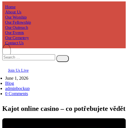
Home
About Us
Our Worship
Our Fellowship
Our Outreach
Our Events
Our Cemetery
Contact Us
Join Us Live
June 1, 2026
Blog
adminbockup
0 Comments
Kajot online casino – co potřebujete vědět