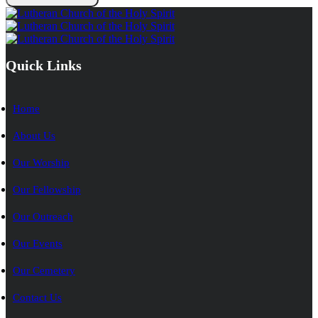
Quick Links
Home
About Us
Our Worship
Our Fellowship
Our Outreach
Our Events
Our Cemetery
Contact Us