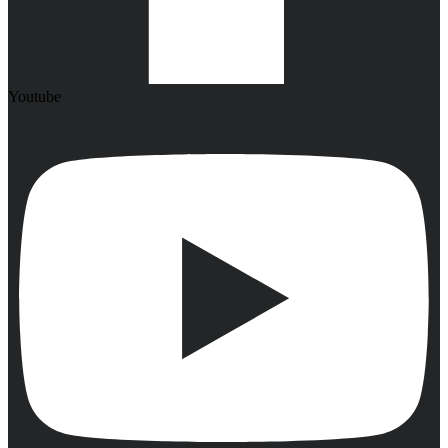
Youtube