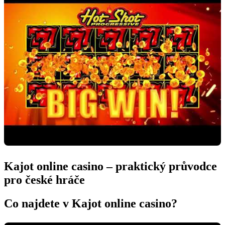
Kajot online casino – praktický průvodce
pro české hráče
Co najdete v Kajot online casino?