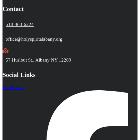
Contact
518-463-6224
office@holyspiritalabany.org
57 Hurlbut St., Albany NY 12209
Social Links
Facebook-f