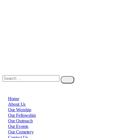
Home
About Us
Our Worship
Our Fellowship
Our Outreach
Our Events
Our Cemetery
Contact Us