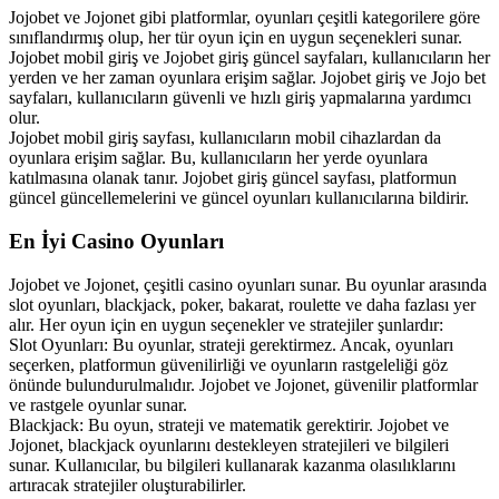
Jojobet ve Jojonet gibi platformlar, oyunları çeşitli kategorilere göre
sınıflandırmış olup, her tür oyun için en uygun seçenekleri sunar.
Jojobet mobil giriş ve Jojobet giriş güncel sayfaları, kullanıcıların her
yerden ve her zaman oyunlara erişim sağlar. Jojobet giriş ve Jojo bet
sayfaları, kullanıcıların güvenli ve hızlı giriş yapmalarına yardımcı
olur.
Jojobet mobil giriş sayfası, kullanıcıların mobil cihazlardan da
oyunlara erişim sağlar. Bu, kullanıcıların her yerde oyunlara
katılmasına olanak tanır. Jojobet giriş güncel sayfası, platformun
güncel güncellemelerini ve güncel oyunları kullanıcılarına bildirir.
En İyi Casino Oyunları
Jojobet ve Jojonet, çeşitli casino oyunları sunar. Bu oyunlar arasında
slot oyunları, blackjack, poker, bakarat, roulette ve daha fazlası yer
alır. Her oyun için en uygun seçenekler ve stratejiler şunlardır:
Slot Oyunları: Bu oyunlar, strateji gerektirmez. Ancak, oyunları
seçerken, platformun güvenilirliği ve oyunların rastgeleliği göz
önünde bulundurulmalıdır. Jojobet ve Jojonet, güvenilir platformlar
ve rastgele oyunlar sunar.
Blackjack: Bu oyun, strateji ve matematik gerektirir. Jojobet ve
Jojonet, blackjack oyunlarını destekleyen stratejileri ve bilgileri
sunar. Kullanıcılar, bu bilgileri kullanarak kazanma olasılıklarını
artıracak stratejiler oluşturabilirler.