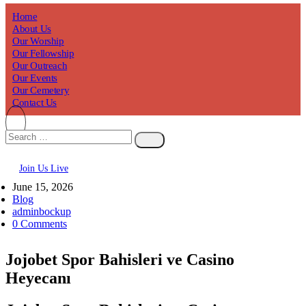
Home
About Us
Our Worship
Our Fellowship
Our Outreach
Our Events
Our Cemetery
Contact Us
Join Us Live
June 15, 2026
Blog
adminbockup
0 Comments
Jojobet Spor Bahisleri ve Casino
Heyecanı