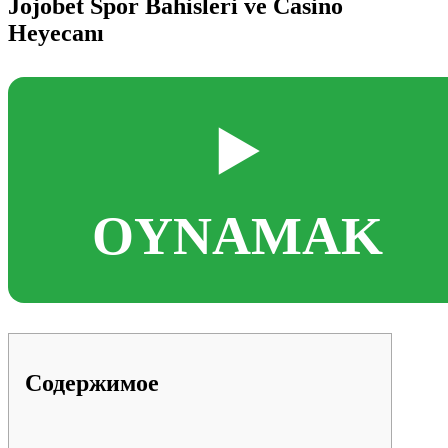
Jojobet Spor Bahisleri ve Casino
Heyecanı
▶️
OYNAMAK
Содержимое