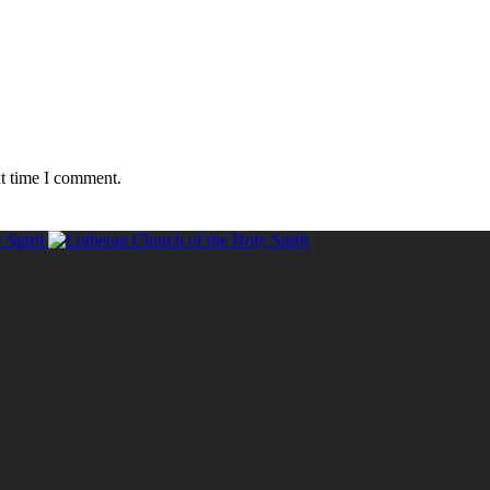
xt time I comment.