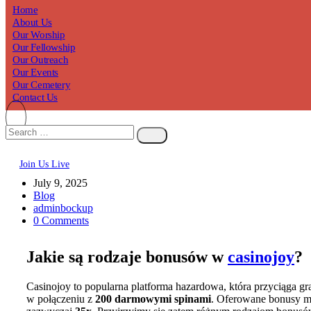
Home
About Us
Our Worship
Our Fellowship
Our Outreach
Our Events
Our Cemetery
Contact Us
Join Us Live
July 9, 2025
Blog
adminbockup
0 Comments
Jakie są rodzaje bonusów w
casinojoy
?
Casinojoy to popularna platforma hazardowa, która przyciąga 
w połączeniu z
200 darmowymi spinami
. Oferowane bonusy mo