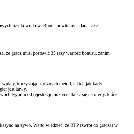
nowych użytkowników. Bonus powitalny składa się z:
za, że gracz musi postawić 35 razy wartość bonusu, zanim
 wpłaty, korzystając z różnych metod, takich jak karty
ier jest łatwy.
ch tygodni od rejestracji można natknąć się na oferty, które
z kasyno na żywo. Warto wiedzieć, że RTP (zwrot do gracza) w