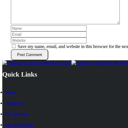
Save my name, email, and website in this browser for the ne
Quick Links
Home
About Us
Our Worship
Our Fellowship