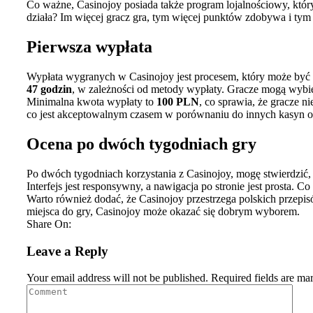
Co ważne, Casinojoy posiada także program lojalnościowy, któr
działa? Im więcej gracz gra, tym więcej punktów zdobywa i tym
Pierwsza wypłata
Wypłata wygranych w Casinojoy jest procesem, który może być 
47 godzin
, w zależności od metody wypłaty. Gracze mogą wybier
Minimalna kwota wypłaty to
100 PLN
, co sprawia, że gracze 
co jest akceptowalnym czasem w porównaniu do innych kasyn o
Ocena po dwóch tygodniach gry
Po dwóch tygodniach korzystania z Casinojoy, mogę stwierdzić, 
Interfejs jest responsywny, a nawigacja po stronie jest prosta.
Warto również dodać, że Casinojoy przestrzega polskich przepi
miejsca do gry, Casinojoy może okazać się dobrym wyborem.
Share On:
Leave a Reply
Your email address will not be published.
Required fields are m