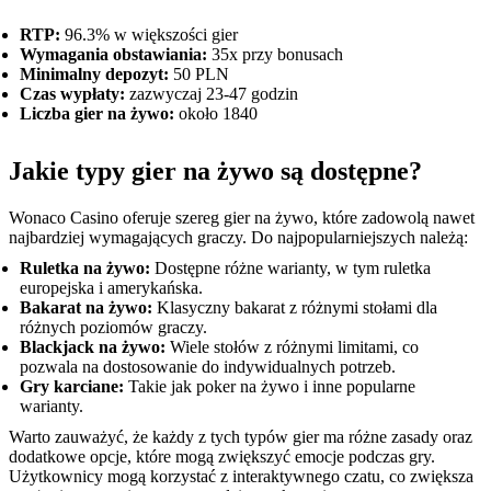
RTP:
96.3% w większości gier
Wymagania obstawiania:
35x przy bonusach
Minimalny depozyt:
50 PLN
Czas wypłaty:
zazwyczaj 23-47 godzin
Liczba gier na żywo:
około 1840
Jakie typy gier na żywo są dostępne?
Wonaco Casino oferuje szereg gier na żywo, które zadowolą nawet
najbardziej wymagających graczy. Do najpopularniejszych należą:
Ruletka na żywo:
Dostępne różne warianty, w tym ruletka
europejska i amerykańska.
Bakarat na żywo:
Klasyczny bakarat z różnymi stołami dla
różnych poziomów graczy.
Blackjack na żywo:
Wiele stołów z różnymi limitami, co
pozwala na dostosowanie do indywidualnych potrzeb.
Gry karciane:
Takie jak poker na żywo i inne popularne
warianty.
Warto zauważyć, że każdy z tych typów gier ma różne zasady oraz
dodatkowe opcje, które mogą zwiększyć emocje podczas gry.
Użytkownicy mogą korzystać z interaktywnego czatu, co zwiększa