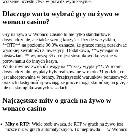
wrażenie uczestnictwa w prawdziwym kasynie.
Dlaczego warto wybrać gry na żywo w
wonaco casino?
Gry na żywo w Wonaco Casino to nie tylko standardowe
doświadczenie, ale także szereg korzyści. Przede wszystkim,
**RTP** na poziomie 96.3% oznacza, że gracze mogą oczekiwać
wysokiej zwrotności z inwestycji. Dodatkowo, **wymagania
obstawiania** wynoszą 35x, co jest stosunkowo korzystne w
porównaniu do innych kasyn.
Warto również zwrócić uwagę na **czasy wypłaty**. W moim
doświadczeniu, wypłaty były realizowane w około 31 godzin, co
jest akceptowalne w branży. Przejrzystość warunków bonusowych
oraz ich dostępność sprawiają, że gracze mogą skupić się na grze, a
nie na skomplikowanych zasadach.
Najczęstsze mity o grach na żywo w
wonaco casino
Mity o RTP:
Wiele osób uważa, że RTP w grach na żywo jest
niższe niż w grach automatycznych. To nieprawda — w Wonaco