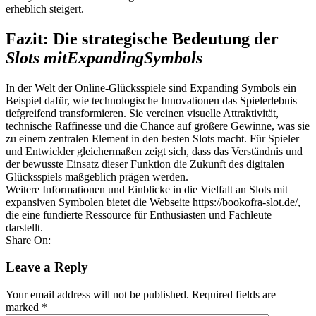
erheblich steigert.
Fazit: Die strategische Bedeutung der
Slots mitExpandingSymbols
In der Welt der Online-Glücksspiele sind Expanding Symbols ein
Beispiel dafür, wie technologische Innovationen das Spielerlebnis
tiefgreifend transformieren. Sie vereinen visuelle Attraktivität,
technische Raffinesse und die Chance auf größere Gewinne, was sie
zu einem zentralen Element in den besten Slots macht. Für Spieler
und Entwickler gleichermaßen zeigt sich, dass das Verständnis und
der bewusste Einsatz dieser Funktion die Zukunft des digitalen
Glücksspiels maßgeblich prägen werden.
Weitere Informationen und Einblicke in die Vielfalt an Slots mit
expansiven Symbolen bietet die Webseite https://bookofra-slot.de/,
die eine fundierte Ressource für Enthusiasten und Fachleute
darstellt.
Share On:
Leave a Reply
Your email address will not be published.
Required fields are
marked
*