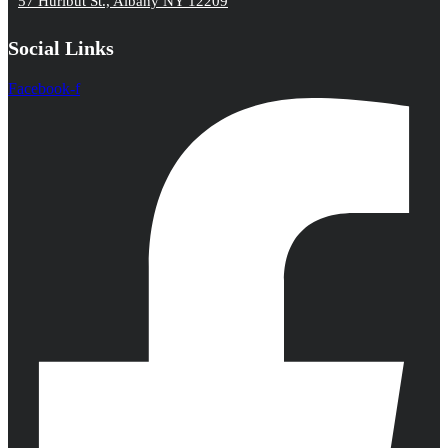
57 Hurlbut St., Albany NY 12209
Social Links
Facebook-f