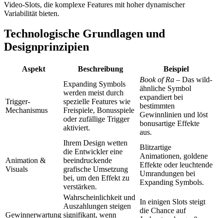
Video-Slots, die komplexe Features mit hoher dynamischer
Variabilität bieten.
Technologische Grundlagen und
Designprinzipien
Aspekt
Beschreibung
Beispiel
Book of Ra
– Das wild-
Expanding Symbols
ähnliche Symbol
werden meist durch
expandiert bei
Trigger-
spezielle Features wie
bestimmten
Mechanismus
Freispiele, Bonusspiele
Gewinnlinien und löst
oder zufällige Trigger
bonusartige Effekte
aktiviert.
aus.
Ihrem Design wetten
Blitzartige
die Entwickler eine
Animationen, goldene
Animation &
beeindruckende
Effekte oder leuchtende
Visuals
grafische Umsetzung
Umrandungen bei
bei, um den Effekt zu
Expanding Symbols.
verstärken.
Wahrscheinlichkeit und
In einigen Slots steigt
Auszahlungen steigen
die Chance auf
Gewinnerwartung
signifikant, wenn