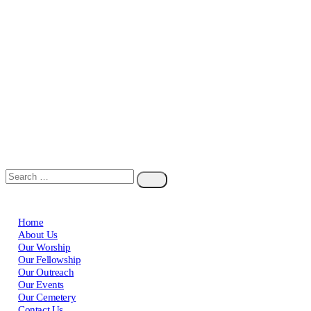
Home
About Us
Our Worship
Our Fellowship
Our Outreach
Our Events
Our Cemetery
Contact Us