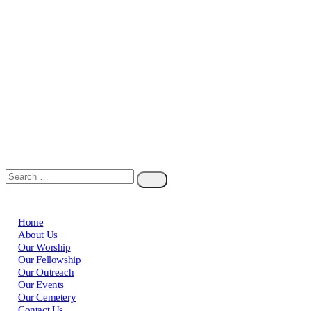
Home
About Us
Our Worship
Our Fellowship
Our Outreach
Our Events
Our Cemetery
Contact Us