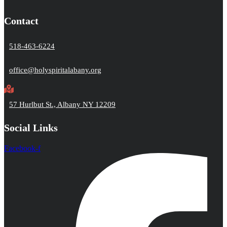
Contact
518-463-6224
office@holyspiritalabany.org
57 Hurlbut St., Albany NY 12209
Social Links
Facebook-f