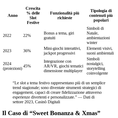
Crescita
Tipologia di
% delle
Funzionalità più
Anno
contenuti più
Slot
richieste
popolari
Festive
Simboli di
Bonus a tema, giri
Natale,
2022
22%
gratuiti
ambientazioni
winter
Mini-giochi interattivi,
Elementi visivi,
2023
36%
jackpot progressivi
suoni ambientali
Simboli
Integrazione con
2024
nostalgici,
45%
AR/VR, giochi tematici
(proiezioni)
storytelling
dimensione multiplayer
coinvolgente
“Le slot a tema festivo rappresentano più di un semplice
trend stagionale; sono diventate strumenti strategici di
engagement, capaci di creare fidelizzazione attraverso
esperienze divertenti e personalizzate.” —
Dati di
settore 2023, Casinò Digitali
Il Caso di “Sweet Bonanza & Xmas”