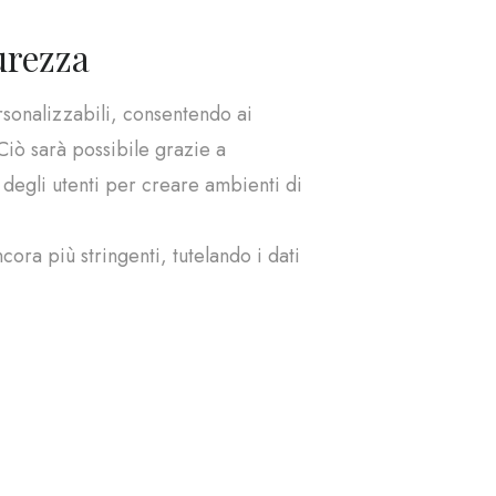
urezza
rsonalizzabili, consentendo ai
 Ciò sarà possibile grazie a
 degli utenti per creare ambienti di
ora più stringenti, tutelando i dati