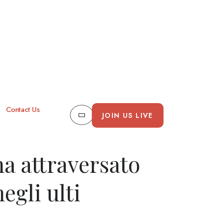
Contact Us
JOIN US LIVE
ha attraversato
egli ulti