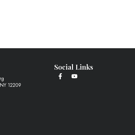
Social Links
rg
y NY 12209