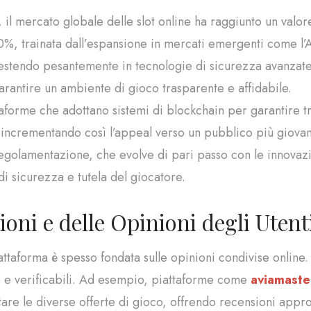
 il mercato globale delle slot online ha raggiunto un valor
%, trainata dall’espansione in mercati emergenti come l’A
vestendo pesantemente in tecnologie di sicurezza avanzate
 garantire un ambiente di gioco trasparente e affidabile.
forme che adottano sistemi di blockchain per garantire tr
a, incrementando così l’appeal verso un pubblico più giovan
regolamentazione, che evolve di pari passo con le innovaz
di sicurezza e tutela del giocatore.
ioni e delle Opinioni degli Utent
piattaforma è spesso fondata sulle opinioni condivise online.
te e verificabili. Ad esempio, piattaforme come
aviamaster
are le diverse offerte di gioco, offrendo recensioni appro