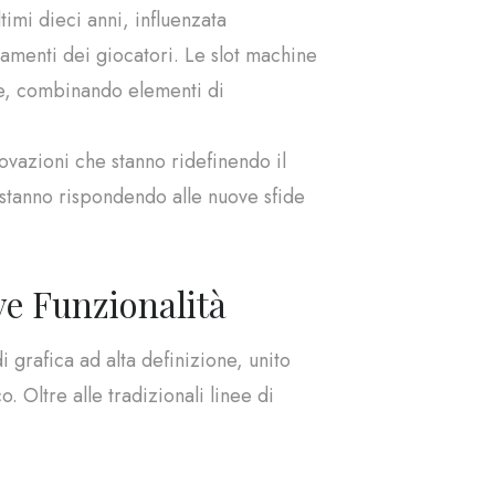
timi dieci anni, influenzata
menti dei giocatori. Le slot machine
ne, combinando elementi di
ovazioni che stanno ridefinendo il
 stanno rispondendo alle nuove sfide
ve Funzionalità
i grafica ad alta definizione, unito
 Oltre alle tradizionali linee di