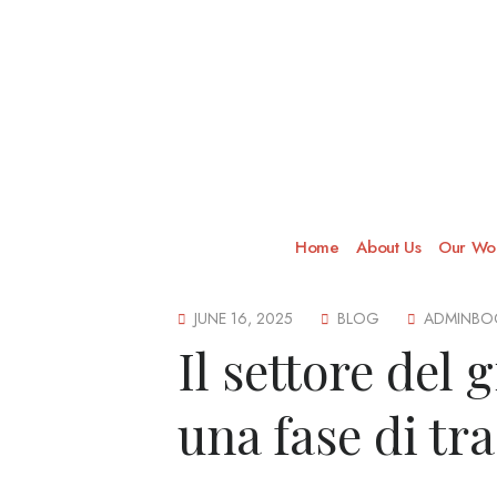
Home
About Us
Our Wor
JUNE 16, 2025
BLOG
ADMINBO
Il settore del
una fase di tr