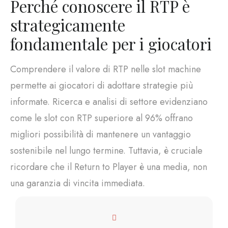
Perché conoscere il RTP è
strategicamente
fondamentale per i giocatori
Comprendere il valore di RTP nelle slot machine
permette ai giocatori di adottare strategie più
informate. Ricerca e analisi di settore evidenziano
come le slot con RTP superiore al 96% offrano
migliori possibilità di mantenere un vantaggio
sostenibile nel lungo termine. Tuttavia, è cruciale
ricordare che il Return to Player è una media, non
una garanzia di vincita immediata.