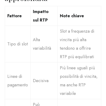
Impatto
Fattore
Note chiave
sul RTP
Slot a frequenza di
Alta
vincita più alta
Tipo di slot
variabilità
tendono a offrire
RTP più equilibrati
Più linee uguali più
Linee di
possibilità di vincita,
Decisiva
pagamento
ma anche RTP
variabile
Può