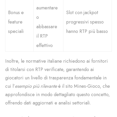
aumentare
Bonus e
Slot con jackpot
o
feature
progressivi spesso
abbassare
speciali
hanno RTP più basso
il RTP
effettivo
Inoltre, le normative italiane richiedono ai fornitori
di titolarsi con RTP verificate, garantendo ai
giocatori un livello di trasparenza fondamentale in
cui l’
esempio più rilevante
è il sito Mines-Gioco, che
approfondisce in modo dettagliato questo concetto,
offrendo dati aggiornati e analisi settoriali.