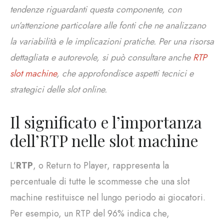
tendenze riguardanti questa componente, con
un’attenzione particolare alle fonti che ne analizzano
la variabilità e le implicazioni pratiche. Per una risorsa
dettagliata e autorevole, si può consultare anche
RTP
slot machine
, che approfondisce aspetti tecnici e
strategici delle slot online.
Il significato e l’importanza
dell’RTP nelle slot machine
L’
RTP
, o Return to Player, rappresenta la
percentuale di tutte le scommesse che una slot
machine restituisce nel lungo periodo ai giocatori.
Per esempio, un RTP del 96% indica che,