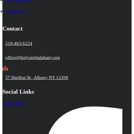
Contact Us
Contact
518-463-6224
office@holyspiritalabany.org
57 Hurlbut St., Albany NY 12209
Social Links
Facebook-f