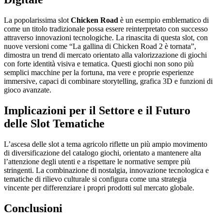
La popolarissima slot
Chicken Road
è un esempio emblematico di
come un titolo tradizionale possa essere reinterpretato con successo
attraverso innovazioni tecnologiche. La rinascita di questa slot, con
nuove versioni come “La gallina di Chicken Road 2 è tornata”,
dimostra un trend di mercato orientato alla valorizzazione di giochi
con forte identità visiva e tematica. Questi giochi non sono più
semplici macchine per la fortuna, ma vere e proprie esperienze
immersive, capaci di combinare storytelling, grafica 3D e funzioni di
gioco avanzate.
Implicazioni per il Settore e il Futuro
delle Slot Tematiche
L’ascesa delle slot a tema agricolo riflette un più ampio movimento
di diversificazione del catalogo giochi, orientato a mantenere alta
l’attenzione degli utenti e a rispettare le normative sempre più
stringenti. La combinazione di nostalgia, innovazione tecnologica e
tematiche di rilievo culturale si configura come una strategia
vincente per differenziare i propri prodotti sul mercato globale.
Conclusioni