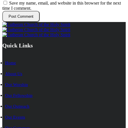
Save my name, email, and website in this browser for the next
time I comment.
Quick Links
Home
About Us
Our Worship
Our Fellowship
Our Outreach
Our Events
Our Cemetery