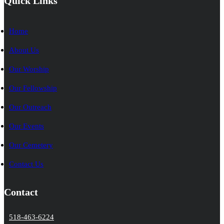
Quick Links
Home
About Us
Our Worship
Our Fellowship
Our Outreach
Our Events
Our Cemetery
Contact Us
Contact
518-463-6224