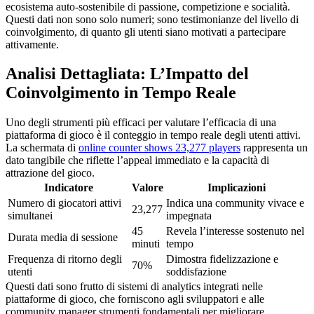
ecosistema auto-sostenibile di passione, competizione e socialità.
Questi dati non sono solo numeri; sono testimonianze del livello di
coinvolgimento, di quanto gli utenti siano motivati a partecipare
attivamente.
Analisi Dettagliata: L’Impatto del
Coinvolgimento in Tempo Reale
Uno degli strumenti più efficaci per valutare l’efficacia di una
piattaforma di gioco è il conteggio in tempo reale degli utenti attivi.
La schermata di
online counter shows 23,277 players
rappresenta un
dato tangibile che riflette l’appeal immediato e la capacità di
attrazione del gioco.
Indicatore
Valore
Implicazioni
Numero di giocatori attivi
Indica una community vivace e
23,277
simultanei
impegnata
45
Revela l’interesse sostenuto nel
Durata media di sessione
minuti
tempo
Frequenza di ritorno degli
Dimostra fidelizzazione e
70%
utenti
soddisfazione
Questi dati sono frutto di sistemi di analytics integrati nelle
piattaforme di gioco, che forniscono agli sviluppatori e alle
community manager strumenti fondamentali per migliorare