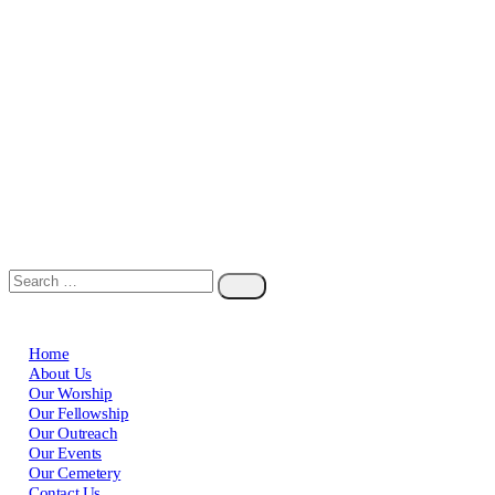
Home
About Us
Our Worship
Our Fellowship
Our Outreach
Our Events
Our Cemetery
Contact Us