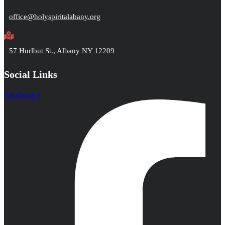
office@holyspiritalabany.org
57 Hurlbut St., Albany NY 12209
Social Links
Facebook-f