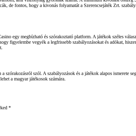
cák, de fontos, hogy a kivonás folyamatát a Szerencsejáték Zrt. szabálya
asino egy megbízható és szórakoztató platform. A játékok széles válasz
hogy figyelembe vegyék a legfrissebb szabályozásokat és adókat, hisze
t.
a szórakozásról szól. A szabályozások és a játékok alapos ismerete seg
s lehet a magyar játékosok számára.
arked
*