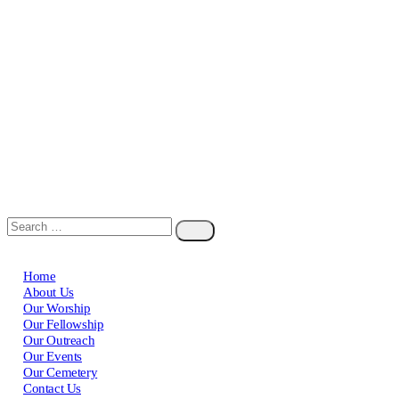
Home
About Us
Our Worship
Our Fellowship
Our Outreach
Our Events
Our Cemetery
Contact Us