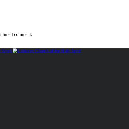
xt time I comment.