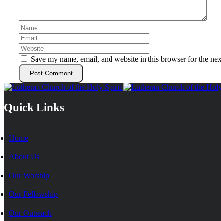
Save my name, email, and website in this browser for the ne
Quick Links
Home
About Us
Our Worship
Our Fellowship
Our Outreach