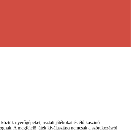
 köztük nyerőgépeket, asztali játékokat és élő kaszinó
gnak. A megfelelő játék kiválasztása nemcsak a szórakozásról