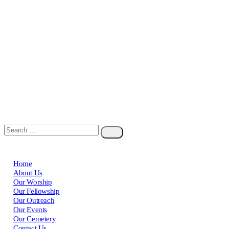
Home
About Us
Our Worship
Our Fellowship
Our Outreach
Our Events
Our Cemetery
Contact Us