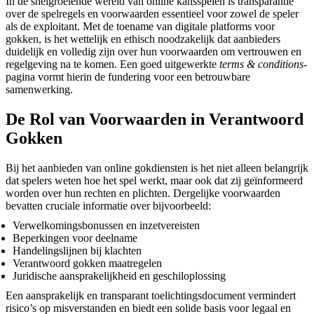
In de snelgroeiende wereld van online kansspelen is transparantie
over de spelregels en voorwaarden essentieel voor zowel de speler
als de exploitant. Met de toename van digitale platforms voor
gokken, is het wettelijk en ethisch noodzakelijk dat aanbieders
duidelijk en volledig zijn over hun voorwaarden om vertrouwen en
regelgeving na te komen. Een goed uitgewerkte
terms & conditions
-
pagina vormt hierin de fundering voor een betrouwbare
samenwerking.
De Rol van Voorwaarden in Verantwoord
Gokken
Bij het aanbieden van online gokdiensten is het niet alleen belangrijk
dat spelers weten hoe het spel werkt, maar ook dat zij geïnformeerd
worden over hun rechten en plichten. Dergelijke voorwaarden
bevatten cruciale informatie over bijvoorbeeld:
Verwelkomingsbonussen en inzetvereisten
Beperkingen voor deelname
Handelingslijnen bij klachten
Verantwoord gokken maatregelen
Juridische aansprakelijkheid en geschiloplossing
Een aansprakelijk en transparant toelichtingsdocument vermindert
risico’s op misverstanden en biedt een solide basis voor legaal en