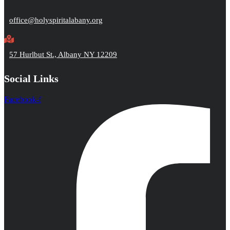
office@holyspiritalabany.org
57 Hurlbut St., Albany NY 12209
Social Links
Facebook-f