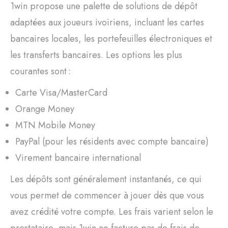
1win propose une palette de solutions de dépôt
adaptées aux joueurs ivoiriens, incluant les cartes
bancaires locales, les portefeuilles électroniques et
les transferts bancaires. Les options les plus
courantes sont :
Carte Visa/MasterCard
Orange Money
MTN Mobile Money
PayPal (pour les résidents avec compte bancaire)
Virement bancaire international
Les dépôts sont généralement instantanés, ce qui
vous permet de commencer à jouer dès que vous
avez crédité votre compte. Les frais varient selon le