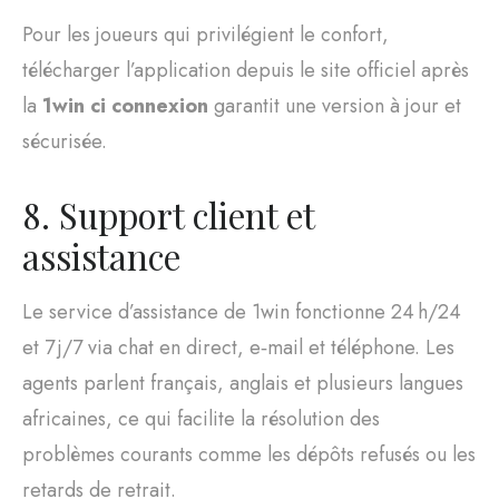
Pour les joueurs qui privilégient le confort,
télécharger l’application depuis le site officiel après
la
1win ci connexion
garantit une version à jour et
sécurisée.
8. Support client et
assistance
Le service d’assistance de 1win fonctionne 24 h/24
et 7 j/7 via chat en direct, e‑mail et téléphone. Les
agents parlent français, anglais et plusieurs langues
africaines, ce qui facilite la résolution des
problèmes courants comme les dépôts refusés ou les
retards de retrait.