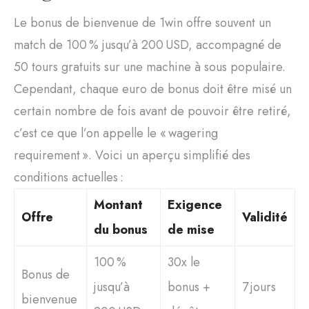
Le bonus de bienvenue de 1win offre souvent un
match de 100 % jusqu’à 200 USD, accompagné de
50 tours gratuits sur une machine à sous populaire.
Cependant, chaque euro de bonus doit être misé un
certain nombre de fois avant de pouvoir être retiré,
c’est ce que l’on appelle le « wagering
requirement ». Voici un aperçu simplifié des
conditions actuelles :
Montant
Exigence
Offre
Validité
du bonus
de mise
100 %
30x le
Bonus de
jusqu’à
bonus +
7 jours
bienvenue