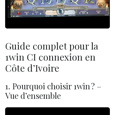
Guide complet pour la
1win CI connexion en
Côte d’Ivoire
1. Pourquoi choisir 1win ? –
Vue d’ensemble