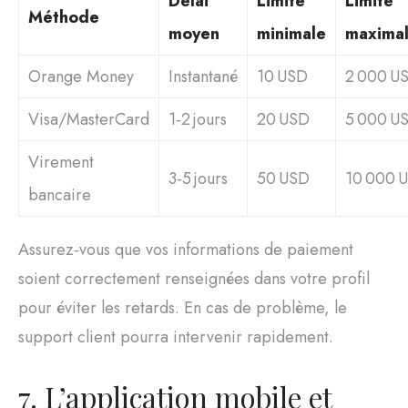
Délai
Limite
Limite
Méthode
moyen
minimale
maxima
Orange Money
Instantané
10 USD
2 000 U
Visa/MasterCard
1‑2 jours
20 USD
5 000 U
Virement
3‑5 jours
50 USD
10 000 
bancaire
Assurez‑vous que vos informations de paiement
soient correctement renseignées dans votre profil
pour éviter les retards. En cas de problème, le
support client pourra intervenir rapidement.
7. L’application mobile et