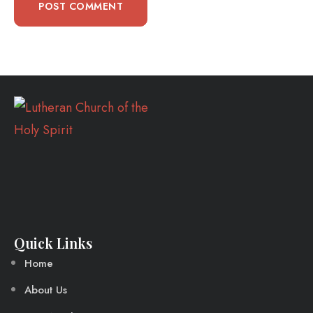
Quick Links
Home
About Us