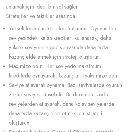
anlamak için ideal bir yol sağlar.
Stratejiler ve taktikler arasında:
Yükseltilen kalan kredileri kullanma: Oyunun her
seviyesindeki kalan kredileri kullanarak, daha
yüksek seviyelere geçiş sırasında daha fazla
kazanç elde etmek için strateji oluşturun.
Maximize edin: Her seviyede maksimum
kredilerle oynayarak, kazançları maksimize edin.
Seviye atlayarak oynama: Bazı seviyelerde oyunun
zorluk seviyesi düşebilir. Bu durumda, zorlu
seviyelerden atlayarak, daha kolay seviyelerde
daha fazla kazanç elde etmek için strateji
oluşturun.