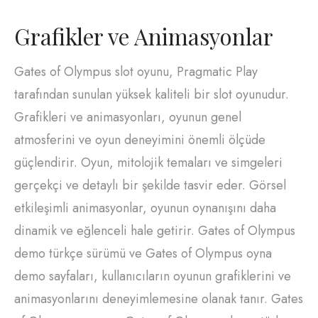
Grafikler ve Animasyonlar
Gates of Olympus slot oyunu, Pragmatic Play
tarafından sunulan yüksek kaliteli bir slot oyunudur.
Grafikleri ve animasyonları, oyunun genel
atmosferini ve oyun deneyimini önemli ölçüde
güçlendirir. Oyun, mitolojik temaları ve simgeleri
gerçekçi ve detaylı bir şekilde tasvir eder. Görsel
etkileşimli animasyonlar, oyunun oynanışını daha
dinamik ve eğlenceli hale getirir. Gates of Olympus
demo türkçe sürümü ve Gates of Olympus oyna
demo sayfaları, kullanıcıların oyunun grafiklerini ve
animasyonlarını deneyimlemesine olanak tanır. Gates