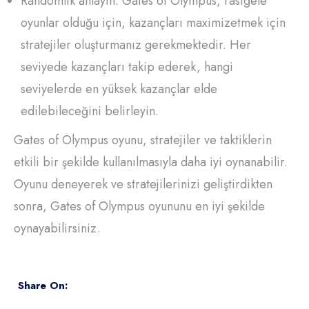
Randomlık anlayın: Gates of Olympus, rastgele
oyunlar olduğu için, kazançları maximizetmek için
stratejiler oluşturmanız gerekmektedir. Her
seviyede kazançları takip ederek, hangi
seviyelerde en yüksek kazançlar elde
edilebileceğini belirleyin.
Gates of Olympus oyunu, stratejiler ve taktiklerin
etkili bir şekilde kullanılmasıyla daha iyi oynanabilir.
Oyunu deneyerek ve stratejilerinizi geliştirdikten
sonra, Gates of Olympus oyununu en iyi şekilde
oynayabilirsiniz.
Share On: