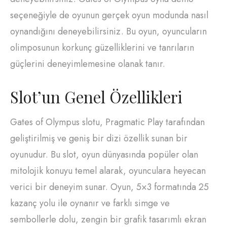
seçeneğiyle de oyunun gerçek oyun modunda nasıl
oynandığını deneyebilirsiniz. Bu oyun, oyuncuların
olimposunun korkunç güzelliklerini ve tanrıların
güçlerini deneyimlemesine olanak tanır.
Slot’un Genel Özellikleri
Gates of Olympus slotu, Pragmatic Play tarafından
geliştirilmiş ve geniş bir dizi özellik sunan bir
oyunudur. Bu slot, oyun dünyasında popüler olan
mitolojik konuyu temel alarak, oyunculara heyecan
verici bir deneyim sunar. Oyun, 5×3 formatında 25
kazanç yolu ile oynanır ve farklı simge ve
sembollerle dolu, zengin bir grafik tasarımlı ekran