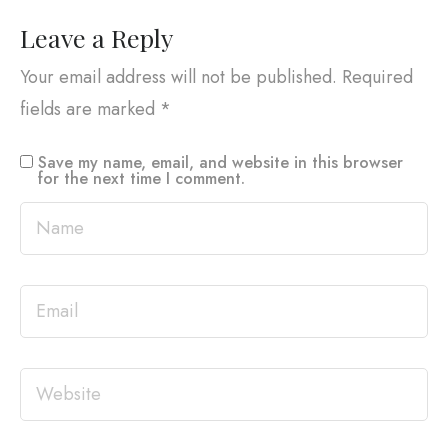
Leave a Reply
Your email address will not be published.
Required
fields are marked
*
Save my name, email, and website in this browser
for the next time I comment.