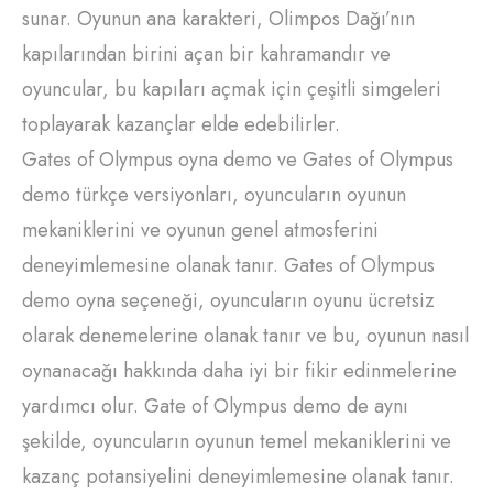
sunar. Oyunun ana karakteri, Olimpos Dağı’nın
kapılarından birini açan bir kahramandır ve
oyuncular, bu kapıları açmak için çeşitli simgeleri
toplayarak kazançlar elde edebilirler.
Gates of Olympus oyna demo ve Gates of Olympus
demo türkçe versiyonları, oyuncuların oyunun
mekaniklerini ve oyunun genel atmosferini
deneyimlemesine olanak tanır. Gates of Olympus
demo oyna seçeneği, oyuncuların oyunu ücretsiz
olarak denemelerine olanak tanır ve bu, oyunun nasıl
oynanacağı hakkında daha iyi bir fikir edinmelerine
yardımcı olur. Gate of Olympus demo de aynı
şekilde, oyuncuların oyunun temel mekaniklerini ve
kazanç potansiyelini deneyimlemesine olanak tanır.