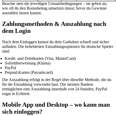
Beachte stets die jeweiligen Umsatzbedingungen – sie geben an,
wie oft du den Bonusbetrag umsetzen musst, bevor du Gewinne
auszahlen lassen kannst.
Zahlungsmethoden & Auszahlung nach
dem Login
Nach dem Einloggen kannst du dein Guthaben schnell und sicher
aufladen. Die beliebtesten Einzahlungsoptionen für deutsche Spieler
sind:
Kredit‑ und Debitkarten (Visa, MasterCard)
Sofortüberweisung (Klarna)
PayPal
Prepaid‑Karten (Paysafecard)
Die Auszahlung erfolgt in der Regel über dieselbe Methode, die du
für die Einzahlung verwendet hast. Die meisten Banken
ermöglichen eine Auszahlung innerhalb von 24 Stunden, PayPal
sogar in Echtzeit.
Mobile App und Desktop – wo kann man
sich einloggen?