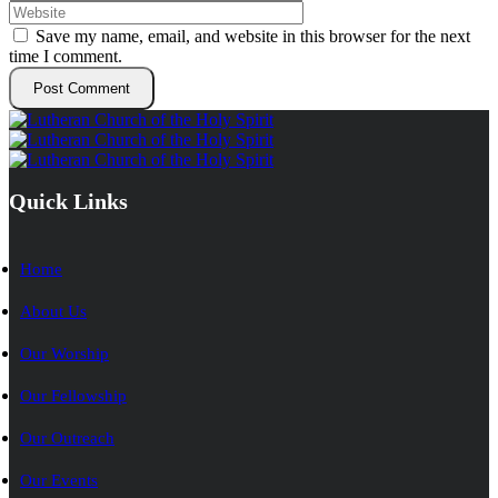
Save my name, email, and website in this browser for the next
time I comment.
Quick Links
Home
About Us
Our Worship
Our Fellowship
Our Outreach
Our Events