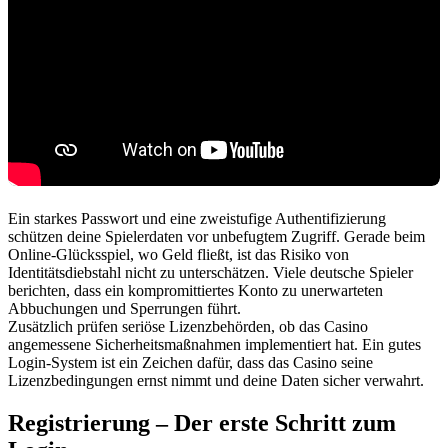
Ein starkes Passwort und eine zweistufige Authentifizierung
schützen deine Spielerdaten vor unbefugtem Zugriff. Gerade beim
Online‑Glücksspiel, wo Geld fließt, ist das Risiko von
Identitätsdiebstahl nicht zu unterschätzen. Viele deutsche Spieler
berichten, dass ein kompromittiertes Konto zu unerwarteten
Abbuchungen und Sperrungen führt.
Zusätzlich prüfen seriöse Lizenzbehörden, ob das Casino
angemessene Sicherheitsmaßnahmen implementiert hat. Ein gutes
Login‑System ist ein Zeichen dafür, dass das Casino seine
Lizenzbedingungen ernst nimmt und deine Daten sicher verwahrt.
Registrierung – Der erste Schritt zum