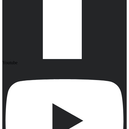
Youtube