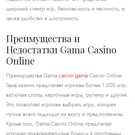
широкий спектр игр, безопасность и честность, а
также удобство и доступность.
Преимущества и
Недостатки Gama Casino
Online
Преимущества Gama
casino gama
Casino Online:
Гама казино предлагает игрокам более 1 000 игр,
включая слоты, карточные игры, рулетку и другие.
Это позволяет игрокам выбрать игру, которая
лучше всего подходит их вкусу и предпочтениям.
Кроме того, Gama Casino Online предлагает
игрокам привлекательные бонусы и программы