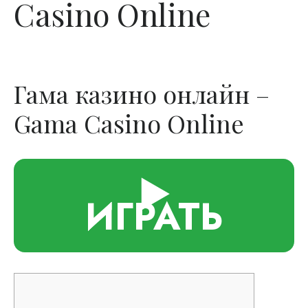
Casino Online
Гама казино онлайн –
Gama Casino Online
▶️
ИГРАТЬ