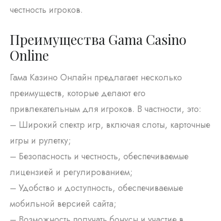
честность игроков.
Преимущества Gama Casino
Online
Гама Казино Онлайн предлагает несколько
преимуществ, которые делают его
привлекательным для игроков. В частности, это:
– Широкий спектр игр, включая слоты, карточные
игры и рулетку;
– Безопасность и честность, обеспечиваемые
лицензией и регулированием;
– Удобство и доступность, обеспечиваемые
мобильной версией сайта;
– Возможность получать бонусы и участие в