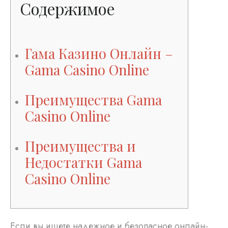
Содержимое
Гама Казино Онлайн –
Gama Casino Online
Преимущества Gama
Casino Online
Преимущества и
Недостатки Gama
Casino Online
Если вы ищете надежное и безопасное онлайн-