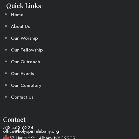
Quick Links
Home
About Us
Our Worship
Our Fellowship
Our Outreach
Our Events
Our Cemetery
Contact Us
Contact
518-463-6224
office@holyspiritalabany.org
57 Hurlbut St., Albany NY 12209