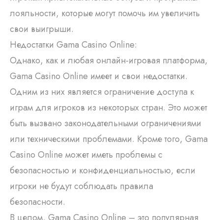
лояльности, которые могут помочь им увеличить
свои выигрыши.
Недостатки Gama Casino Online:
Однако, как и любая онлайн-игровая платформа,
Gama Casino Online имеет и свои недостатки.
Одним из них является ограничение доступа к
играм для игроков из некоторых стран. Это может
быть вызвано законодательными ограничениями
или техническими проблемами. Кроме того, Gama
Casino Online может иметь проблемы с
безопасностью и конфиденциальностью, если
игроки не будут соблюдать правила
безопасности.
В целом, Gama Casino Online – это популярная