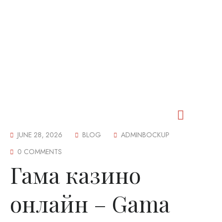
JUNE 28, 2026
BLOG
ADMINBOCKUP
Our Worship
Our Fellowship
Our Outreach
Our Events
Our Cemetery
Contact Us
0 COMMENTS
Гама казино
онлайн – Gama