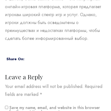
онлайн-игровая платформа, которая предлагает
игрокам широкий спектр игр и услуг. Однако,
игроки должны быть осведомлены о
преимуществах и недостатках платформы, чтобы
сделать более информированный выбор.
Share On:
Leave a Reply
Your email address will not be published.
Required
fields are marked
*
Save my name, email, and website in this browser