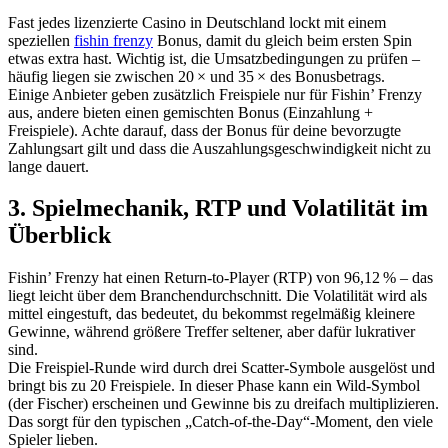
Fast jedes lizenzierte Casino in Deutschland lockt mit einem
speziellen
fishin frenzy
Bonus, damit du gleich beim ersten Spin
etwas extra hast. Wichtig ist, die Umsatzbedingungen zu prüfen –
häufig liegen sie zwischen 20 × und 35 × des Bonusbetrags.
Einige Anbieter geben zusätzlich Freispiele nur für Fishin’ Frenzy
aus, andere bieten einen gemischten Bonus (Einzahlung +
Freispiele). Achte darauf, dass der Bonus für deine bevorzugte
Zahlungsart gilt und dass die Auszahlungsgeschwindigkeit nicht zu
lange dauert.
3. Spielmechanik, RTP und Volatilität im
Überblick
Fishin’ Frenzy hat einen Return‑to‑Player (RTP) von 96,12 % – das
liegt leicht über dem Branchendurchschnitt. Die Volatilität wird als
mittel eingestuft, das bedeutet, du bekommst regelmäßig kleinere
Gewinne, während größere Treffer seltener, aber dafür lukrativer
sind.
Die Freispiel‑Runde wird durch drei Scatter‑Symbole ausgelöst und
bringt bis zu 20 Freispiele. In dieser Phase kann ein Wild‑Symbol
(der Fischer) erscheinen und Gewinne bis zu dreifach multiplizieren.
Das sorgt für den typischen „Catch‑of‑the‑Day“-Moment, den viele
Spieler lieben.