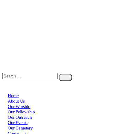
Home
About Us
Our Worship
Our Fellowship
Our Outreach
Our Events
Our Cemetery
Contact Us