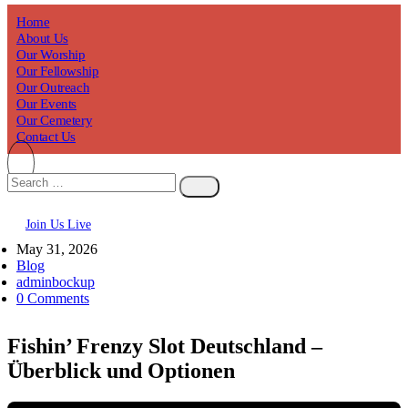
Home
About Us
Our Worship
Our Fellowship
Our Outreach
Our Events
Our Cemetery
Contact Us
Join Us Live
May 31, 2026
Blog
adminbockup
0 Comments
Fishin’ Frenzy Slot Deutschland –
Überblick und Optionen