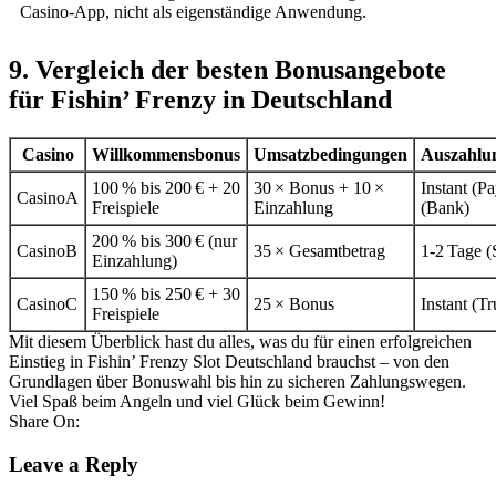
Casino‑App, nicht als eigenständige Anwendung.
9. Vergleich der besten Bonusangebote
für Fishin’ Frenzy in Deutschland
Casino
Willkommensbonus
Umsatzbedingungen
Auszahlun
100 % bis 200 € + 20
30 × Bonus + 10 ×
Instant (P
CasinoA
Freispiele
Einzahlung
(Bank)
200 % bis 300 € (nur
CasinoB
35 × Gesamtbetrag
1‑2 Tage (
Einzahlung)
150 % bis 250 € + 30
CasinoC
25 × Bonus
Instant (Tr
Freispiele
Mit diesem Überblick hast du alles, was du für einen erfolgreichen
Einstieg in Fishin’ Frenzy Slot Deutschland brauchst – von den
Grundlagen über Bonuswahl bis hin zu sicheren Zahlungswegen.
Viel Spaß beim Angeln und viel Glück beim Gewinn!
Share On:
Leave a Reply