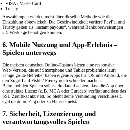
VISA / MasterCard
Trustly
Auszahlungen werden meist über dieselbe Methode wie die
Einzahlung abgewickelt. Die Geschwindigkeit variiert: PayPal und
Trustly gelten als „instant payouts“, während Banküberweisungen
2‑5 Werktage benötigen können.
6. Mobile Nutzung und App‑Erlebnis –
Spielen unterwegs
Die meisten deutschen Online‑Casinos bieten eine responsive
Web‑Version, die auf Smartphone und Tablet problemlos läuft.
Einige große Betreiber haben eigene Apps für iOS und Android, die
den Zugriff auf Fishin’ Frenzy noch schneller machen.
Beim mobilen Spielen solltest du darauf achten, dass die App über
eine gültige Lizenz (z. B. MGA oder Curacao) verfügt und dass das
SSL‑Zertifikat aktiv ist. So bleibt deine Verbindung verschlüsselt,
egal ob du im Zug oder zu Hause spielst.
7. Sicherheit, Lizenzierung und
verantwortungsvolles Spielen