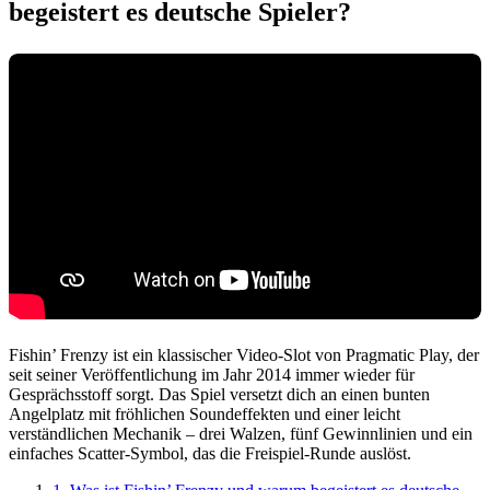
begeistert es deutsche Spieler?
Fishin’ Frenzy ist ein klassischer Video‑Slot von Pragmatic Play, der
seit seiner Veröffentlichung im Jahr 2014 immer wieder für
Gesprächsstoff sorgt. Das Spiel versetzt dich an einen bunten
Angelplatz mit fröhlichen Soundeffekten und einer leicht
verständlichen Mechanik – drei Walzen, fünf Gewinnlinien und ein
einfaches Scatter‑Symbol, das die Freispiel‑Runde auslöst.