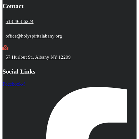
Contact
518-463-6224
office@holyspiritalabany.org
57 Hurlbut St., Albany NY 12209
Social Links
Facebook-f