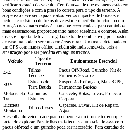
verificar o estado do veículo. Certifique-se de que os pneus estão em
boas condições e com a pressão correta para o tipo de terreno. A
suspensão deve ser capaz de absorver os impactos de buracos e
pedras, e o sistema de freios deve estar em perfeito funcionamento.
A tração nas quatro rodas é altamente recomendada para caminhos
mais desafiadores, proporcionando maior aderência e controle. Além
disso, é importante levar um galão extra de combustível, pois postos
de gasolina podem ser raros em áreas rurais. Um mapa detalhado ou
um GPS com mapas offline também são indispensáveis, pois a
sinalização pode ser precária em alguns trechos.
Tipo de
Veículo
Equipamento Essencial
Terreno
Trilhas
Pneus Off-Road, Guincho, Kit de
4×4
Técnicas
Primeiros Socorros
Estradas de
Suspensão Reforçada, Mapa/GPS,
SUV
Terra Batida
Ferramentas Básicas
Motocicleta
Caminhos
Capacete, Botas, Luvas, Proteção
Trail
Estreitos
Corporal
Bicicleta
Capacete, Luvas, Kit de Reparo,
Trilhas Leves
Montanha
Água
A escolha do veículo adequado dependerá do tipo de terreno que
pretende explorar. Para trilhas mais técnicas, um veículo 4×4 com
pneus off-road e um guincho pode ser necessário. Para estradas de