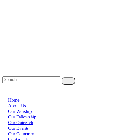
Home
About Us
Our Worship
Our Fellowship
Our Outreach
Our Events
Our Cemetery
Contact Us