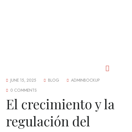
JUNE 15, 2025
BLOG
ADMINBOCKUP
Our Worship
Our Fellowship
Our Outreach
Our Events
Our Cemetery
Contact Us
0 COMMENTS
El crecimiento y la
regulación del