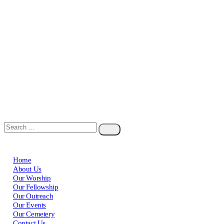
Home
About Us
Our Worship
Our Fellowship
Our Outreach
Our Events
Our Cemetery
Contact Us