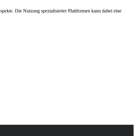
spekte. Die Nutzung spezialisierter Plattformen kann dabei eine