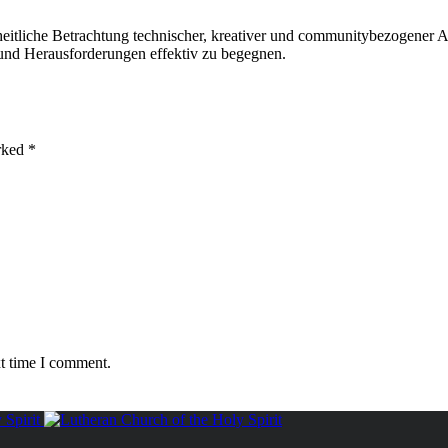
heitliche Betrachtung technischer, kreativer und communitybezogener A
 und Herausforderungen effektiv zu begegnen.
arked
*
xt time I comment.