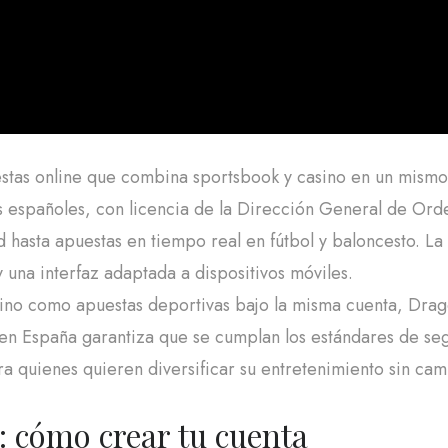
stas online que combina sportsbook y casino en un mismo 
s españoles, con licencia de la Dirección General de Ord
dad hasta apuestas en tiempo real en fútbol y baloncesto. 
 una interfaz adaptada a dispositivos móviles.
asino como apuestas deportivas bajo la misma cuenta, Drag
en España garantiza que se cumplan los estándares de seg
ra quienes quieren diversificar su entretenimiento sin ca
: cómo crear tu cuenta