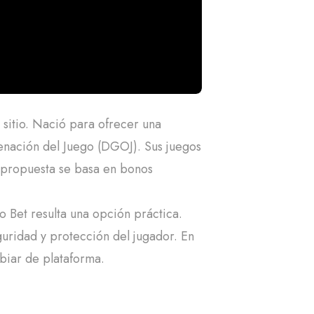
sitio. Nació para ofrecer una
enación del Juego (DGOJ). Sus juegos
La propuesta se basa en bonos
o Bet resulta una opción práctica.
uridad y protección del jugador. En
mbiar de plataforma.