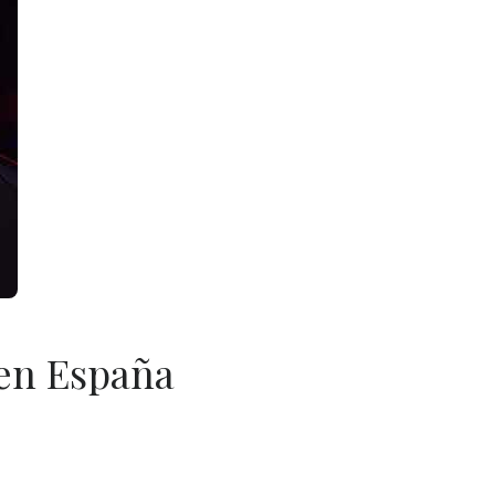
 en España