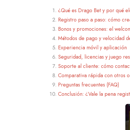
¿Qué es Drago Bet y por qué el
Registro paso a paso: cómo cre
Bonos y promociones: el welcom
Métodos de pago y velocidad de
Experiencia móvil y aplicación
Seguridad, licencias y juego re
Soporte al cliente: cómo contac
Comparativa rápida con otros 
Preguntas frecuentes (FAQ)
Conclusión: ¿Vale la pena regis