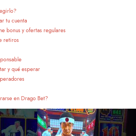
egirlo?
ar tu cuenta
e bonus y ofertas regulares
 retiros
sponsable
tar y qué esperar
operadores
trarse en Drago Bet?