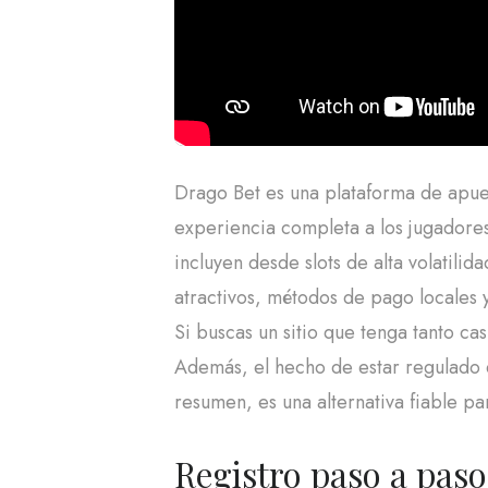
Drago Bet es una plataforma de apue
experiencia completa a los jugadore
incluyen desde slots de alta volatili
atractivos, métodos de pago locales y
Si buscas un sitio que tenga tanto c
Además, el hecho de estar regulado 
resumen, es una alternativa fiable pa
Registro paso a paso