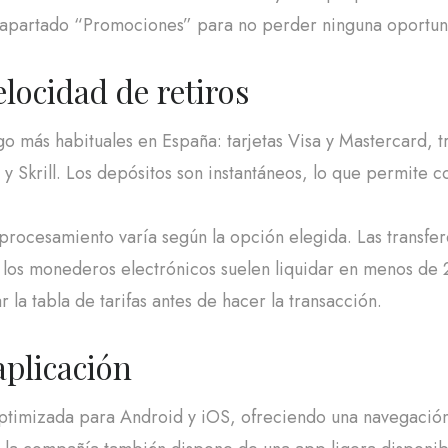
l apartado “Promociones” para no perder ninguna oportun
locidad de retiros
 más habituales en España: tarjetas Visa y Mastercard, t
 Skrill. Los depósitos son instantáneos, lo que permite 
e procesamiento varía según la opción elegida. Las transf
ue los monederos electrónicos suelen liquidar en menos de
 la tabla de tarifas antes de hacer la transacción.
aplicación
optimizada para Android y iOS, ofreciendo una navegación