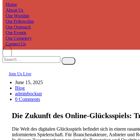
Home
About Us
Our Worship
Our Fellowship
Our Outreach
Our Events
Our Cemetery
Contact Us
Join Us Live
June 15, 2025
Blog
adminbockup
0 Comments
Die Zukunft des Online-Glücksspiels: T
Die Welt des digitalen Glücksspiels befindet sich in einem ras
informierten Spielerschaft. Für Branchenakteure, Anbieter und R