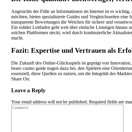
Angesichts der Fülle an Informationen im Internet ist es wichtig
möchten, bieten spezialisierte Guides und Vergleichsseiten eine f
transparente Bewertungen die Weichen für sichere und verantwor
Ein solider Leitfaden geht weit über einfache Listungen hinaus
solchen Plattformen steckt, wird durch kontinuierliche Aktualisi
macht.
Fazit: Expertise und Vertrauen als Erfo
Die Zukunft des Online-Glücksspiels ist geprägt von Innovatio
bearo casino guide tragen dazu bei, den Spielern eine Orientier
essenziell, diese Quellen zu nutzen, um die Integrität des Markte
Share On:
Leave a Reply
Your email address will not be published.
Required fields are m