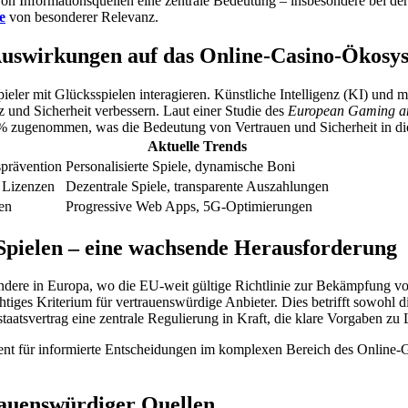
on Informationsquellen eine zentrale Bedeutung – insbesondere bei d
e
von besonderer Relevanz.
 Auswirkungen auf das Online-Casino-Ökosy
eler mit Glücksspielen interagieren. Künstliche Intelligenz (KI) und m
und Sicherheit verbessern. Laut einer Studie des
European Gaming an
 zugenommen, was die Bedeutung von Vertrauen und Sicherheit in dies
Aktuelle Trends
sprävention
Personalisierte Spiele, dynamische Boni
e Lizenzen
Dezentrale Spiele, transparente Auszahlungen
nen
Progressive Web Apps, 5G-Optimierungen
Spielen – eine wachsende Herausforderung
ondere in Europa, wo die EU-weit gültige Richtlinie zur Bekämpfung v
htiges Kriterium für vertrauenswürdige Anbieter. Dies betrifft sowohl
taatsvertrag eine zentrale Regulierung in Kraft, die klare Vorgaben zu
ent für informierte Entscheidungen im komplexen Bereich des Online-
trauenswürdiger Quellen