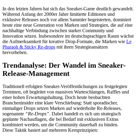
In den letzten Jahren hat sich das Sneaker-Game deutlich gewandelt.
Während Anfang der 2000er Jahre limitierte Editionen und
exklusive Releases noch vor allem Sammler begeisterten, dominiert
heute eine neue Generation von Marken und Strategien, die auf eine
nachhaltige Verbindung zwischen starker Community und
Innovation setzen. Insbesondere im deutschsprachigen Raum wächst
die Aufmerksamkeit für kreative Drop-Formate, die Marken wie
Le
Pharaoh & Sticky Re-drops
mit ihren Strategieansätzen
hervorheben.
Trendanalyse: Der Wandel im Sneaker-
Release-Management
Traditionell erfolgten Sneaker-Veröffentlichungen zu festgelegten
Terminen, oft begleitet von massiven Warteschlangen, Raffles und
einer hohen Erwartungshaltung. Doch heute beobachten
Brancheninsider eine klare Verschiebung: Statt sporadischer,
einmaliger Drops setzen Marken auf wiederholte Re-Releases,
sogenannte
“Re-Drops”
. Dabei handelt es sich um strategisch
geplante Nachauflagen, die bei Bedarf mit exklusiven Extras
kombiniert werden, um die Community dauerhaft zu binden.
Diese Taktik basiert auf mehreren Kernprinzipien: