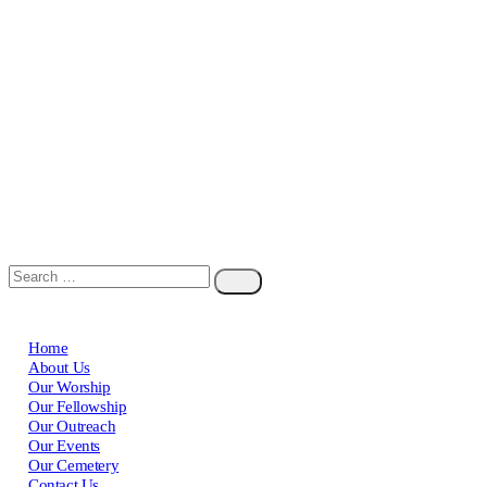
Home
About Us
Our Worship
Our Fellowship
Our Outreach
Our Events
Our Cemetery
Contact Us