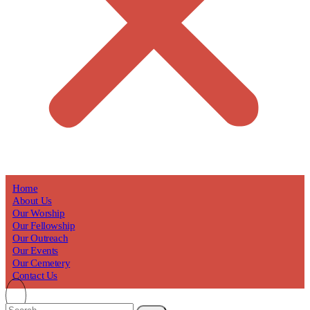
Home
About Us
Our Worship
Our Fellowship
Our Outreach
Our Events
Our Cemetery
Contact Us