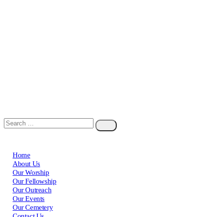
Home
About Us
Our Worship
Our Fellowship
Our Outreach
Our Events
Our Cemetery
Contact Us