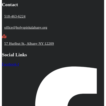
Contact
518-463-6224
office@holyspiritalabany.org
57 Hurlbut St., Albany NY 12209
Social Links
Facebook-f