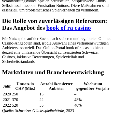
verantwortungsvolles Spielen bereitstellen, beispielsweise Limits,
Selbstausschluss oder Frustration-Buttons. Diese Maßnahmen sind
essenziell, um problematisches Spielverhalten zu verhindern.
Die Rolle von zuverlässigen Referenzen:
Das Angebot des
book of ra casino
Für Nutzer, die auf der Suche nach sicheren und regulierten Online-
Casino-Angeboten sind, ist die Auswahl eines vertrauenswürdigen
Anbieters essenziell. Das Online-Portal book of ra casino bietet
derzeit eine umfassende Übersicht zu lizenzierten Schweizer
Casinos, inklusive Bewertungen, Spielevielfalt und
Sicherheitsstandards.
Marktdaten und Branchenentwicklung
Umsatz in
Anzahl lizensierter
Wachstum
Jahr
CHF (Mio.)
Anbieter
gegenüber Vorjahr
2020
250
15
–
2021
370
22
48%
2022
520
35
40%
Quelle: Schweizer Glücksspielbehörde, 2023