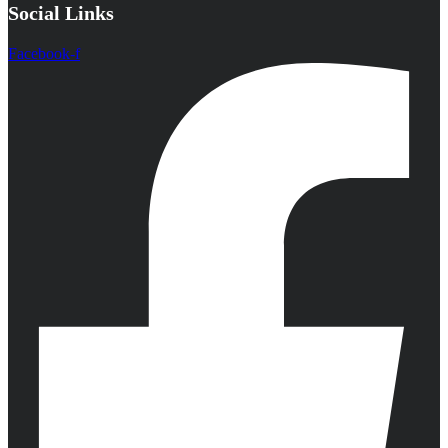
Social Links
Facebook-f