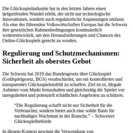
Die Glücksspielindustrie hat in den letzten Jahren einen
tiefgreifenden Wandel erlebt, der nicht nur technologische
Innovationen, sondern auch regulatorische Anpassungen umfasst.
Als eine der führenden Volkswirtschaften Europas hat die Schweiz
ihre gesetzlichen Rahmenbedingungen kontinuierlich
weiterentwickelt, um den Herausforderungen und Chancen des
Online-Glücksspiels gerecht zu werden.
Regulierung und Schutzmechanismen:
Sicherheit als oberstes Gebot
Die Schweiz hat 2019 das Bundesgesetz über Glücksspiel
(Geldspielgesetz, BGS) verabschiedet, um ein kontrolliertes und
transparentes Glücksspielumfeld zu schaffen. Ziel ist es, illegale
Anbieter vom Markt fernzuhalten und gleichzeitig die Spieler vor
unregulierten und potenziell schädlichen Angeboten zu schützen.
“Die Regulierung schafft nicht nur Sicherheit für die
Verbraucher, sondern bietet auch eine solide Basis für
nachhaltiges Wachstum in der Branche.” – Schweizer
Glücksspielbehörde
In diesem Kontext gewinnt die Verwendung von