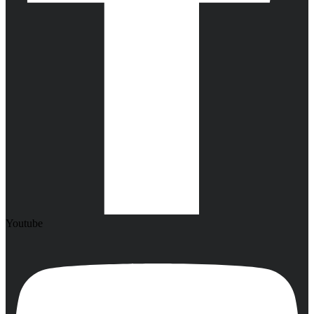
Youtube