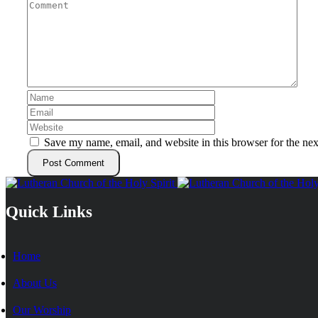
Save my name, email, and website in this browser for the ne
Quick Links
Home
About Us
Our Worship