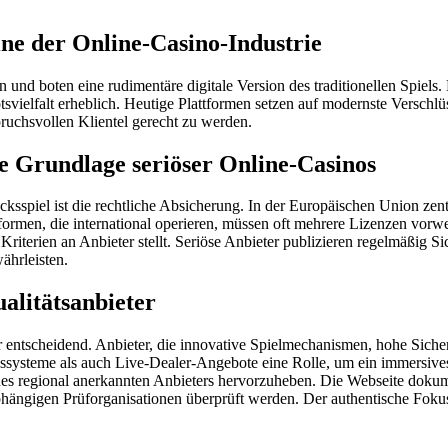
ne der Online-Casino-Industrie
n und boten eine rudimentäre digitale Version des traditionellen Spie
tsvielfalt erheblich. Heutige Plattformen setzen auf modernste Verschl
uchsvollen Klientel gerecht zu werden.
e Grundlage seriöser Online-Casinos
ksspiel ist die rechtliche Absicherung. In der Europäischen Union zent
ttformen, die international operieren, müssen oft mehrere Lizenzen vor
e Kriterien an Anbieter stellt. Seriöse Anbieter publizieren regelmäßig S
ährleisten.
alitätsanbieter
 entscheidend. Anbieter, die innovative Spielmechanismen, hohe Siche
nussysteme als auch Live-Dealer-Angebote eine Rolle, um ein immersives
ines regional anerkannten Anbieters hervorzuheben. Die Webseite doku
nabhängigen Prüforganisationen überprüft werden. Der authentische Fok