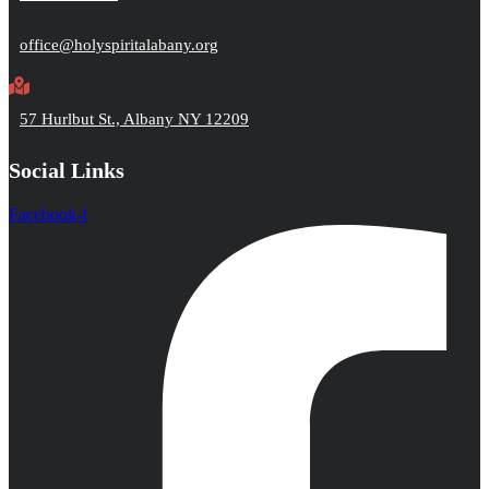
office@holyspiritalabany.org
57 Hurlbut St., Albany NY 12209
Social Links
Facebook-f