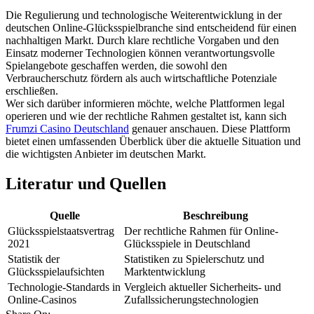
Die Regulierung und technologische Weiterentwicklung in der
deutschen Online-Glücksspielbranche sind entscheidend für einen
nachhaltigen Markt. Durch klare rechtliche Vorgaben und den
Einsatz moderner Technologien können verantwortungsvolle
Spielangebote geschaffen werden, die sowohl den
Verbraucherschutz fördern als auch wirtschaftliche Potenziale
erschließen.
Wer sich darüber informieren möchte, welche Plattformen legal
operieren und wie der rechtliche Rahmen gestaltet ist, kann sich
Frumzi Casino Deutschland
genauer anschauen. Diese Plattform
bietet einen umfassenden Überblick über die aktuelle Situation und
die wichtigsten Anbieter im deutschen Markt.
Literatur und Quellen
Quelle
Beschreibung
Glücksspielstaatsvertrag
Der rechtliche Rahmen für Online-
2021
Glücksspiele in Deutschland
Statistik der
Statistiken zu Spielerschutz und
Glücksspielaufsichten
Marktentwicklung
Technologie-Standards in
Vergleich aktueller Sicherheits- und
Online-Casinos
Zufallssicherungstechnologien