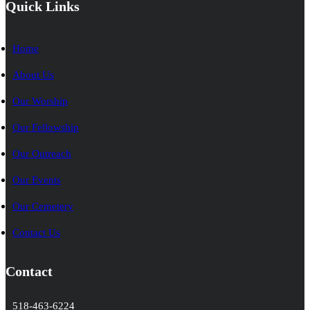
Quick Links
Home
About Us
Our Worship
Our Fellowship
Our Outreach
Our Events
Our Cemetery
Contact Us
Contact
518-463-6224