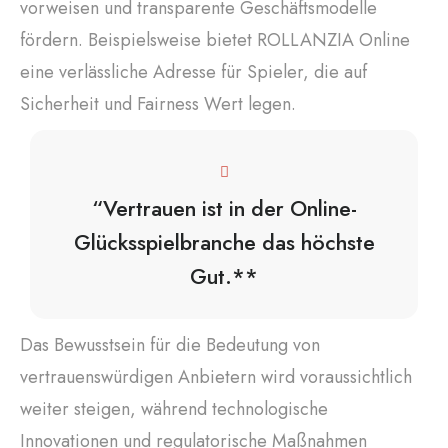
vorweisen und transparente Geschäftsmodelle
fördern. Beispielsweise bietet ROLLANZIA Online
eine verlässliche Adresse für Spieler, die auf
Sicherheit und Fairness Wert legen.
“Vertrauen ist in der Online-
Glücksspielbranche das höchste
Gut.**
Das Bewusstsein für die Bedeutung von
vertrauenswürdigen Anbietern wird voraussichtlich
weiter steigen, während technologische
Innovationen und regulatorische Maßnahmen