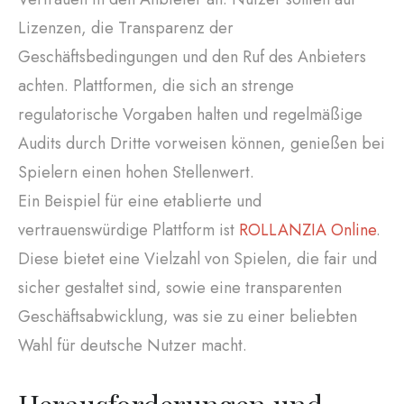
Lizenzen, die Transparenz der
Geschäftsbedingungen und den Ruf des Anbieters
achten. Plattformen, die sich an strenge
regulatorische Vorgaben halten und regelmäßige
Audits durch Dritte vorweisen können, genießen bei
Spielern einen hohen Stellenwert.
Ein Beispiel für eine etablierte und
vertrauenswürdige Plattform ist
ROLLANZIA Online
.
Diese bietet eine Vielzahl von Spielen, die fair und
sicher gestaltet sind, sowie eine transparenten
Geschäftsabwicklung, was sie zu einer beliebten
Wahl für deutsche Nutzer macht.