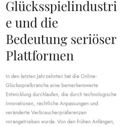
Glücksspielindustri
e und die
Bedeutung seriöser
Plattformen
In den letzten Jahrzehnten hat die Online-
Glücksspielbranche eine bemerkenswerte
Entwicklung durchlaufen, die durch technologische
Innovationen, rechtliche Anpassungen und
veränderte Verbraucherpräferenzen
vorangetrieben wurde. Von den frühen Anfängen,