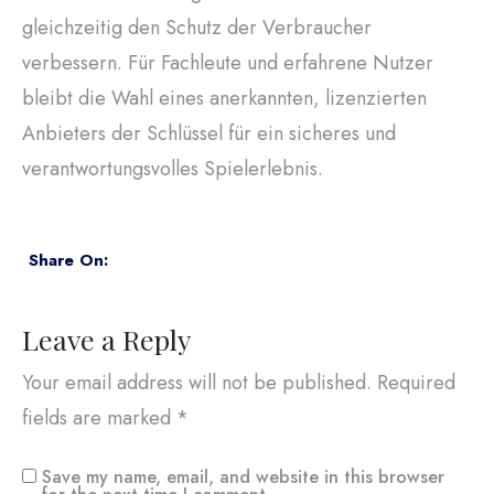
gleichzeitig den Schutz der Verbraucher
verbessern. Für Fachleute und erfahrene Nutzer
bleibt die Wahl eines anerkannten, lizenzierten
Anbieters der Schlüssel für ein sicheres und
verantwortungsvolles Spielerlebnis.
Share On:
Leave a Reply
Your email address will not be published.
Required
fields are marked
*
Save my name, email, and website in this browser