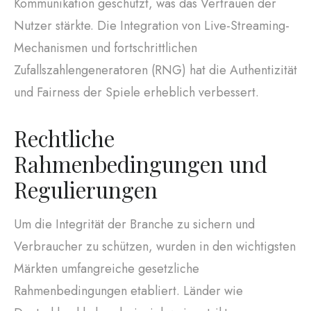
Kommunikation geschützt, was das Vertrauen der
Nutzer stärkte. Die Integration von Live-Streaming-
Mechanismen und fortschrittlichen
Zufallszahlengeneratoren (RNG) hat die Authentizität
und Fairness der Spiele erheblich verbessert.
Rechtliche
Rahmenbedingungen und
Regulierungen
Um die Integrität der Branche zu sichern und
Verbraucher zu schützen, wurden in den wichtigsten
Märkten umfangreiche gesetzliche
Rahmenbedingungen etabliert. Länder wie