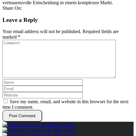
vertrauensvolle Entscheidung in einem komplexen Markt.
Share On:
Leave a Reply
Your email address will not be published.
Required fields are
marked
*
Save my name, email, and website in this browser for the next
time I comment.