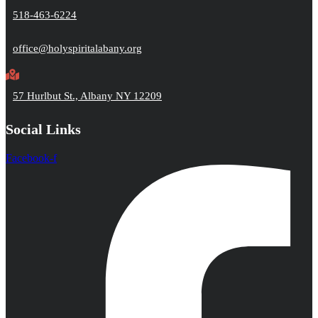
518-463-6224
office@holyspiritalabany.org
57 Hurlbut St., Albany NY 12209
Social Links
Facebook-f