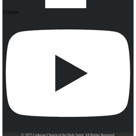
Youtube
© 2025 Lutheran Church of the Holy Spirit. All Rights Reserved.