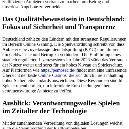
zertifizierten Anbietern vertraut zu machen, um Betrug und
unseriöse Angebote zu vermeiden.
Das Qualitätsbewusstsein in Deutschland:
Fokus auf Sicherheit und Transparenz
Deutschland zählt zu den Ländern mit den strengsten Regulierungen
im Bereich Online-Gaming. Die Spielverordnung schreibt vor, dass
Anbieter eine zuverlässige Identitätsprüfung (KYC) durchführen,
um Geldwäsche und Betrug zu verhindern. Die Einführung eines
staatlich regulierten Lizenzsystems im Jahr 2023 stärkt das Vertrauen
der Nutzer weiter und sorgt für ein hohes Niveau an Spielerschutz.
Auf Plattformen wie
https://pemosec.de/
findet man eine umfassende
Übersicht der beste Online-Casinos, die sich durch ihre Einhaltung
hoher Sicherheitsstandards auszeichnen. Diese Ressourcen sind für
Spieler unentbehrlich, um informierte Entscheidungen über
vertrauenswürdige Anbieter zu treffen.
Ausblick: Verantwortungsvolles Spielen
im Zeitalter der Technologie
Mit der zunehmenden Verbreitung von digitalen Lösungen wächst
auch die Verantwortung der Plattformbetreiber,