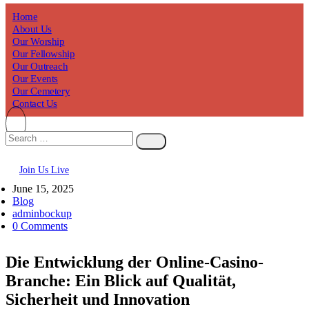
Home
About Us
Our Worship
Our Fellowship
Our Outreach
Our Events
Our Cemetery
Contact Us
Join Us Live
June 15, 2025
Blog
adminbockup
0 Comments
Die Entwicklung der Online-Casino-
Branche: Ein Blick auf Qualität,
Sicherheit und Innovation