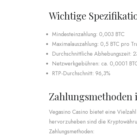
Wichtige Spezifikat
Mindesteinzahlung: 0,003 BTC
Maximalauszahlung: 0,5 BTC pro Tr
Durchschnittliche Abhebungszeit: 
Netzwerkgebühren: ca. 0,0001 BT
RTP-Durchschnitt: 96,3%
Zahlungsmethoden i
Vegasino Casino bietet eine Vielzahl
hervorzuheben sind die Kryptowährung
Zahlungsmethoden: