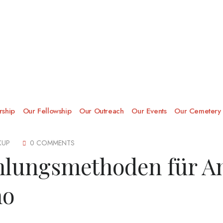
ship
Our Fellowship
Our Outreach
Our Events
Our Cemetery
KUP
0 COMMENTS
hlungsmethoden für An
no