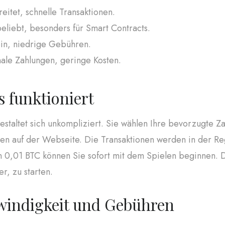
itet, schnelle Transaktionen.
eliebt, besonders für Smart Contracts.
oin, niedrige Gebühren.
nale Zahlungen, geringe Kosten.
 funktioniert
estaltet sich unkompliziert. Sie wählen Ihre bevorzugte 
en auf der Webseite. Die Transaktionen werden in der Reg
von 0,01 BTC können Sie sofort mit dem Spielen beginnen.
r, zu starten.
indigkeit und Gebühren