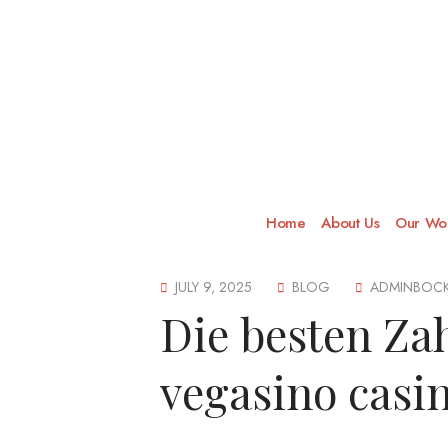
Home
About Us
Our Wor
JULY 9, 2025
BLOG
ADMINBOC
Die besten Za
vegasino casi