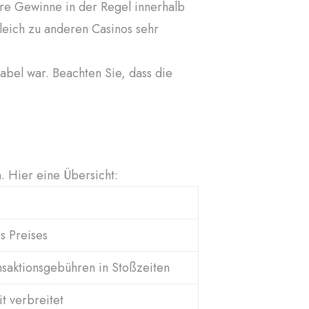
hre Gewinne in der Regel innerhalb
eich zu anderen Casinos sehr
bel war. Beachten Sie, dass die
. Hier eine Übersicht:
es Preises
saktionsgebühren in Stoßzeiten
t verbreitet