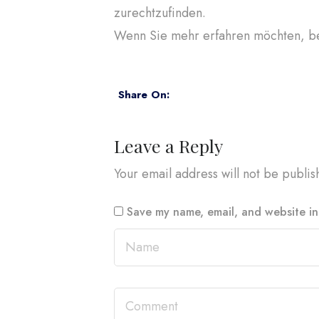
zurechtzufinden.
Wenn Sie mehr erfahren möchten, b
Share On:
Leave a Reply
Your email address will not be publis
Save my name, email, and website in 