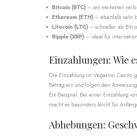
Bitcoin (BTC)
– am weitesten verbre
Ethereum (ETH)
– ebenfalls sehr b
Litecoin (LTC)
– schneller als Bitc
Ripple (XRP)
– ideal für internatio
Einzahlungen: Wie es
Die Einzahlung im Vegasino Casino g
Betrag ein und folgen den Anweisung
Ein Beispiel: Bei einer Einzahlung 
macht es besonders leicht für Anfänge
Abhebungen: Geschw