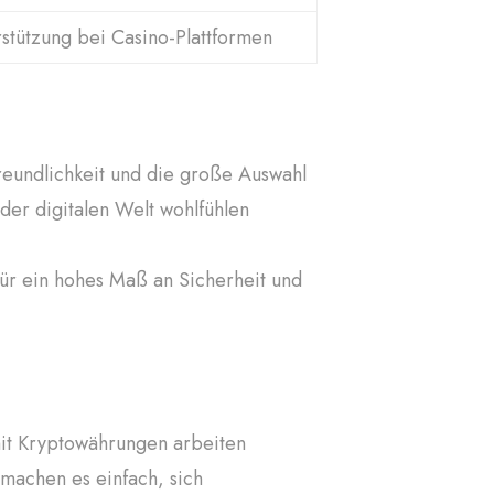
stützung bei Casino-Plattformen
reundlichkeit und die große Auswahl
 der digitalen Welt wohlfühlen
r ein hohes Maß an Sicherheit und
mit Kryptowährungen arbeiten
machen es einfach, sich